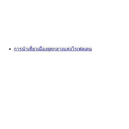
การนำเที่ยวรุดอล์ฟ ฟอน ไรน์เฟลเดน
ต่อคน
ตั้งแต่ THB 10620
การนำเที่ยวเมืองยุคกลางแห่งไรเฟลเดน