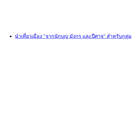
ต่อคน
ตั้งแต่ THB 8070
นำเที่ยวเมือง "จากนักบุญ มังกร และปีศาจ" สำหรับกลุ่ม