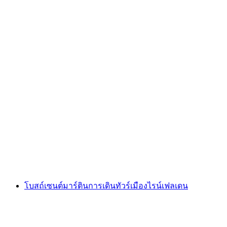
การนำเที่ยวเมืองยุคกลางแห่งไรเฟลเดน
ต่อคน
ตั้งแต่ THB 8070
โบสถ์เซนต์มาร์ตินการเดินทัวร์เมืองไรน์เฟลเดน