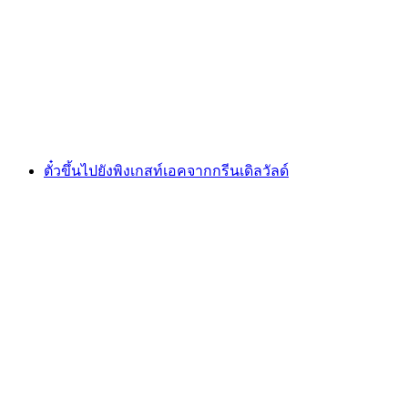
ตั๋วสายไฟ Pfingstegg
ต่อคน
ตั้งแต่ THB 595
ตั๋วขึ้นไปยังพิงเกสท์เอคจากกรีนเดิลวัลด์