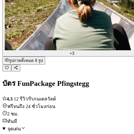
+3
รูปภาพทั้งหมด 8 รูป
บัตร FunPackage Pfingstegg
4.3
12 รีวิว
เกนเดลวัลด์
ฟรีจนถึง 24 ชั่วโมงก่อน
2 ชม.
ทันที
จุดเด่น