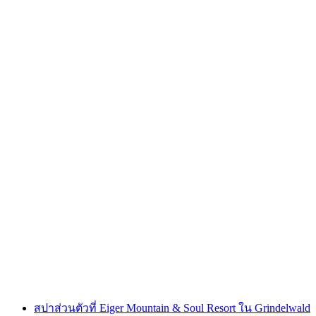
ตั๋วขึ้นไปยังพิงเกสท์เอคจากกรีนเดิลวัลด์
ต่อคน
ตั้งแต่ THB 850
สปาส่วนตัวที่ Eiger Mountain & Soul Resort ใน Grindelwald