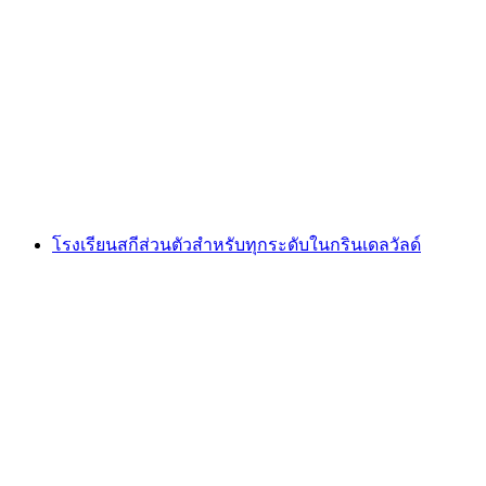
สปาส่วนตัวที่ Eiger Mountain & Soul Resort ใน
Grindelwald
ต่อคน
ตั้งแต่ THB 11035
โรงเรียนสกีส่วนตัวสำหรับทุกระดับในกรินเดลวัลด์