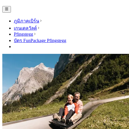
ภูมิภาคเบิร์น
เกนเดลวัลด์
Pfingstegg
บัตร FunPackage Pfingstegg