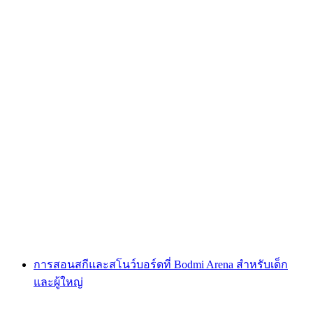
Grindelwald First โรงเรียนสกีสำหรับเด็ก ระดับ
สูง
ต่อคน
ตั้งแต่ THB 3780
การสอนสกีและสโนว์บอร์ดที่ Bodmi Arena สำหรับเด็ก
และผู้ใหญ่