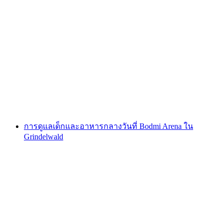
การสอนสกีและสโนว์บอร์ดที่ Bodmi Arena
สำหรับเด็กและผู้ใหญ่
ต่อคน
ตั้งแต่ THB 10990
การดูแลเด็กและอาหารกลางวันที่ Bodmi Arena ใน
Grindelwald