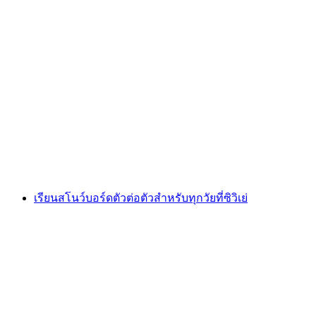
โรงเรียนสกีกลุ่มสำหรับเด็กอายุ 5 ถึง 12 ปีที่นอ
งดาซ
ต่อคน
ตั้งแต่ THB 8405
เรียนสโนว์บอร์ดตัวต่อตัวสำหรับทุกวัยที่ซิวิเย่