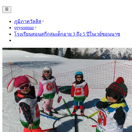
ภูมิภาควัลลิส
veysonnaz
โรงเรียนสอนสกีกลุ่มเด็กอายุ 3 ถึง 5 ปีในเวย์ซอนนาซ