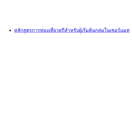
ต่อคน
ตั้งแต่ THB 23565
หลักสูตรการท่องเที่ยวสกีสำหรับผู้เริ่มต้นกลุ่มในเซอร์แมท