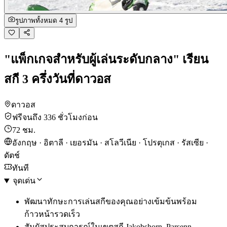
รูปภาพทั้งหมด 4 รูป
"แพ็กเกจสำหรับผู้เล่นระดับกลาง" เรียน
สกี 3 ครึ่งวันที่ดาวอส
ดาวอส
ฟรีจนถึง 336 ชั่วโมงก่อน
72 ชม.
อังกฤษ · อิตาลี · เยอรมัน · สโลวีเนีย · โปรตุเกส · รัสเซีย ·
ดัตช์
ทันที
จุดเด่น
พัฒนาทักษะการเล่นสกีของคุณอย่างเข้มข้นพร้อม
ก้าวหน้ารวดเร็ว
สัมผัสประสบการณ์ในเขตสกี Jakobshorn, Parsenn,