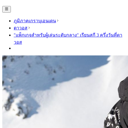
ภูมิภาคเกราบุเอนเดน
ดาวอส
"แพ็กเกจสำหรับผู้เล่นระดับกลาง" เรียนสกี 3 ครึ่งวันที่ดา
วอส