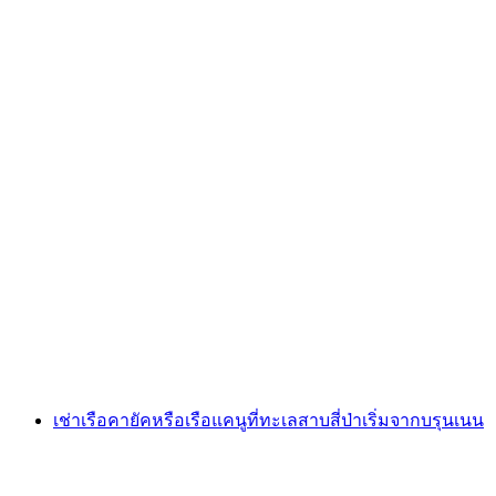
การพายเรือคายัคในฤดูร้อนที่ทะเลสาบบริเอ็น
เซอร์
ต่อคน
ตั้งแต่ THB 4880
เช่าเรือคายัคหรือเรือแคนูที่ทะเลสาบสี่ป่าเริ่มจากบรุนเนน