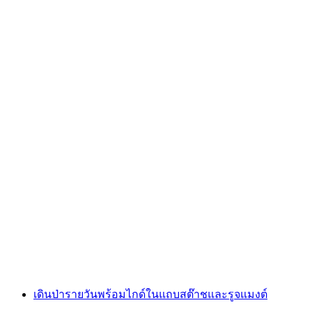
เดินป่าแบบส่วนตัวที่เนเซินกับไตรกีฬาแห่งสวิต
เซอร์แลนด์ เริ่มต้นที่สปีซ
ต่อคน
ตั้งแต่ THB 12305
เดินป่ารายวันพร้อมไกด์ในแถบสต๊าชและรูจแมงต์