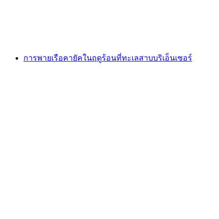
ต่อคน
ตั้งแต่ THB 3355
การพายเรือคายัคในฤดูร้อนที่ทะเลสาบบริเอ็นเซอร์