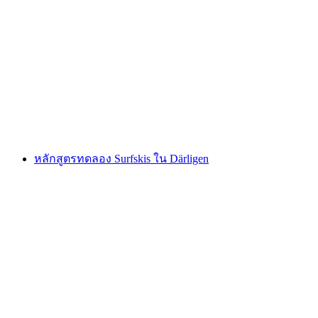
เดินป่ารายวันพร้อมไกด์ในแถบสต๊าชและรูจแมงต์
ต่อคน
ตั้งแต่ THB 14425
หลักสูตรทดลอง Surfskis ใน Därligen