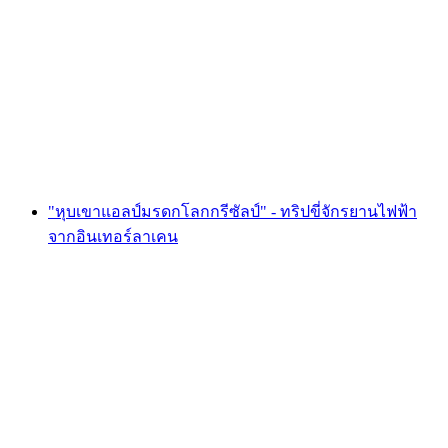
เช่าเรือคายัคหรือเรือแคนูที่ทะเลสาบสี่ป่าเริ่มจา
กบรุนเนน
ต่อคน
ตั้งแต่ THB 2805
"หุบเขาแอลป์มรดกโลกกรีซัลป์" - ทริปขี่จักรยานไฟฟ้า
จากอินเทอร์ลาเคน