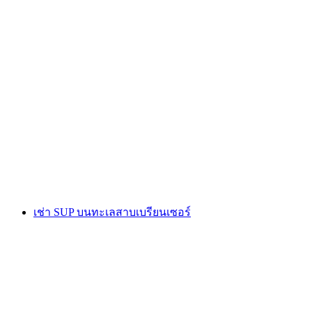
เช่าภาพพายที่ธูนเส
ต่อคน
ตั้งแต่ THB 1700
เช่า SUP บนทะเลสาบเบรียนเซอร์