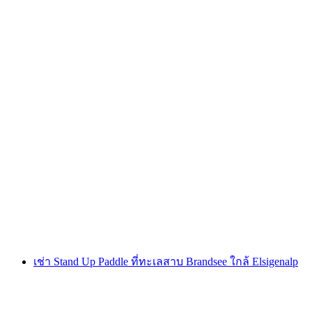
ตั๋วเคเบิลคาร์ออชินีเซ่ที่คันเดอร์สเท็ก (ไม่รวมการ
จองล่วงหน้า)
ต่อคน
ตั้งแต่ THB 1115
เช่า Stand Up Paddle ที่ทะเลสาบ Brandsee ใกล้ Elsigenalp