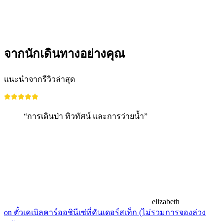
ต่อคน
ตั้งแต่ THB 7215
จากนักเดินทางอย่างคุณ
แนะนำจากรีวิวล่าสุด
“การเดินป่า ทิวทัศน์ และการว่ายน้ำ”
elizabeth
on ตั๋วเคเบิลคาร์ออชินีเซ่ที่คันเดอร์สเท็ก (ไม่รวมการจองล่วง