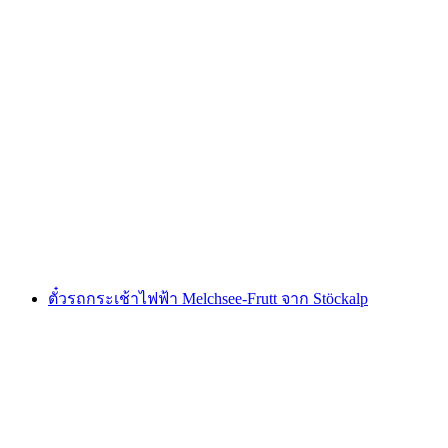
"Hidden Gems" ทัวร์ E-Bike ส่วนตัวที่
Interlaken
ต่อคน
ตั้งแต่ THB 7595
ตั๋วรถกระเช้าไฟฟ้า Melchsee-Frutt จาก Stöckalp