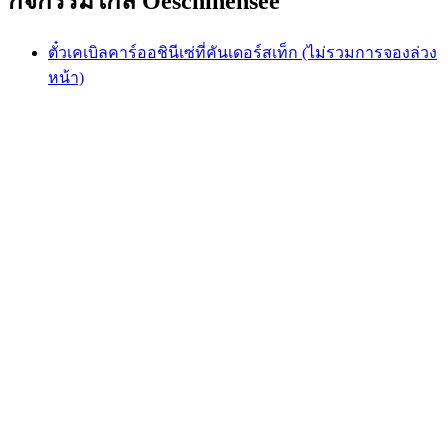
กิจกรรมใกล้ Oeschinensee
ตั๋วเคเบิลคาร์ออชินีเซ่ที่คันเดอร์สเท็ก (ไม่รวมการจองล่วง
หน้า)