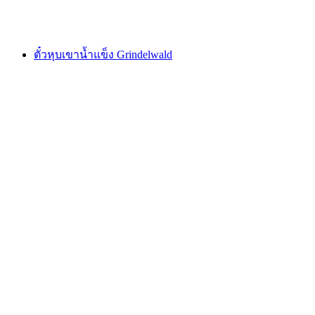
ตั้งแต่ THB 14810
ตั๋วหุบเขาน้ำแข็ง Grindelwald