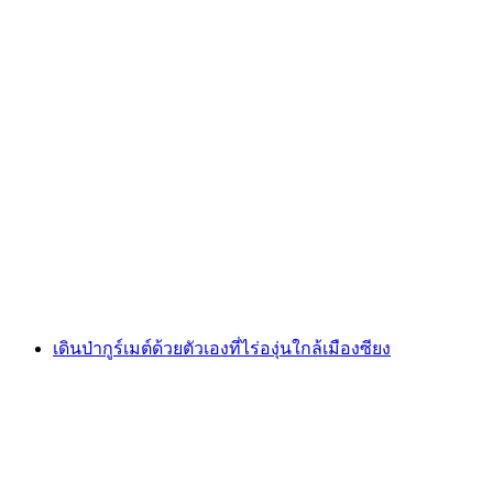
การวิ่งเทรลเซอร์มัต
ต่อคน
ตั้งแต่ THB 12940
เดินป่ากูร์เมต์ด้วยตัวเองที่ไร่องุ่นใกล้เมืองซียง