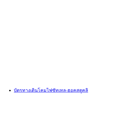
ตั๋วหุบเขาน้ำแข็ง Grindelwald
ต่อคน
ตั้งแต่ THB 895
บัตรทางเดินโคมไฟซัทเทล-ฮอคสตูคลิ