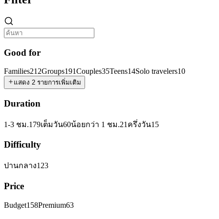
Good for
Families
212
Groups
191
Couples
35
Teens
14
Solo travelers
10
แสดง 2 รายการเพิ่มเติม
Duration
1-3 ชม.
179
เต็มวัน
60
น้อยกว่า 1 ชม.
21
ครึ่งวัน
15
Difficulty
ปานกลาง
123
Price
Budget
158
Premium
63