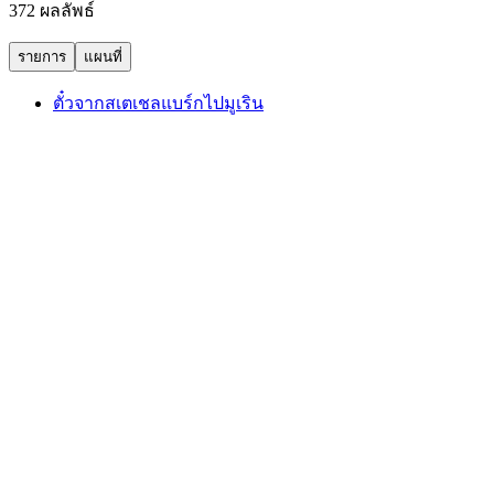
372 ผลลัพธ์
รายการ
แผนที่
ตั๋วจากสเตเชลแบร์กไปมูเริน