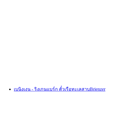
ตั๋วรถไฟฟันเฟือง Schynige Platte จาก Wilderswil
ต่อคน
ตั้งแต่ THB 1460
เบนิงเงน - ริงเกนแบร์ก ตั๋วเรือทะเลสาบBrienzer