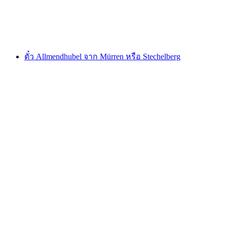
ต่อคน
ตั้งแต่ THB 510
ตั๋ว Allmendhubel จาก Mürren หรือ Stechelberg