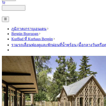
ภูมิภาคเกราบุเอนเดน
Bergün Bravuogn
KurBad ที่ Kurhaus Bergün
รวมรถเลื่อนฟองดูและพักผ่อนที่น้ำพุร้อน (มื้อกลางวันหรือ