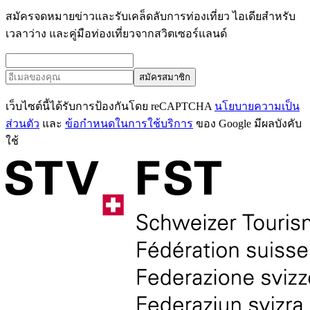
สมัครจดหมายข่าวและรับเคล็ดลับการท่องเที่ยว ไอเดียสำหรับ
เวลาว่าง และคู่มือท่องเที่ยวจากสวิตเซอร์แลนด์
สมัครสมาชิก
เว็บไซต์นี้ได้รับการป้องกันโดย reCAPTCHA
นโยบายความเป็น
ส่วนตัว
และ
ข้อกำหนดในการใช้บริการ
ของ Google มีผลบังคับ
ใช้