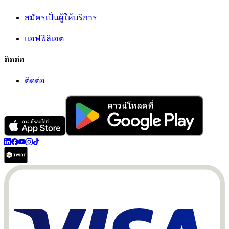
สมัครเป็นผู้ให้บริการ
แอฟฟิลิเอต
ติดต่อ
ติดต่อ