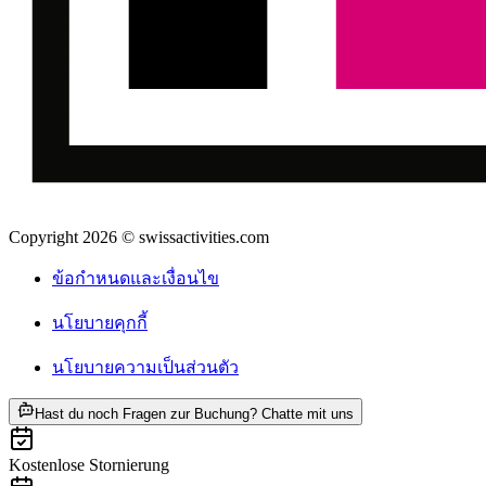
Copyright 2026 © swissactivities.com
ข้อกำหนดและเงื่อนไข
นโยบายคุกกี้
นโยบายความเป็นส่วนตัว
ab THB 8445
Hast du noch Fragen zur Buchung? Chatte mit uns
Kostenlose Stornierung