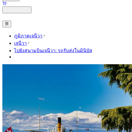
ภูมิภาคเจนีวา
เจนีวา
ไปยังสนามบินเจนีวา: รถรับส่งในมินิบัส