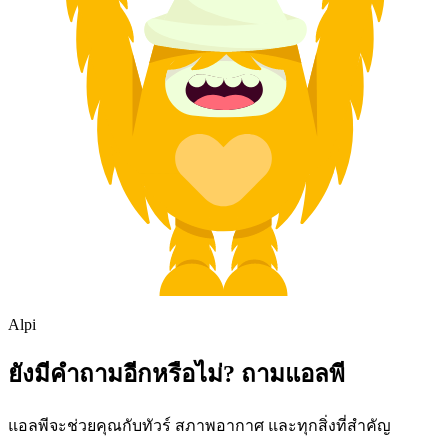
Alpi
ยังมีคำถามอีกหรือไม่? ถามแอลพี
แอลพีจะช่วยคุณกับทัวร์ สภาพอากาศ และทุกสิ่งที่สำคัญ