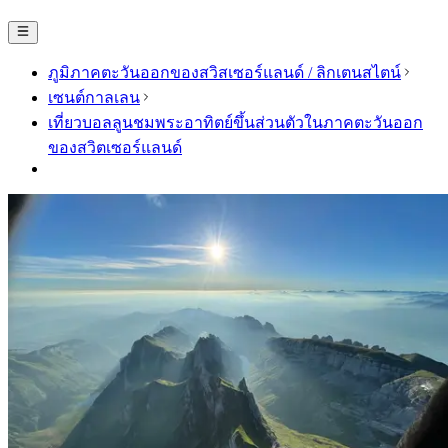
ภูมิภาคตะวันออกของสวิสเซอร์แลนด์ / ลิกเตนสไตน์
เซนต์กาลเลน
เที่ยวบอลลูนชมพระอาทิตย์ขึ้นส่วนตัวในภาคตะวันออก
ของสวิตเซอร์แลนด์