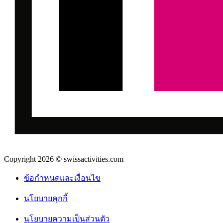
Copyright 2026 © swissactivities.com
ข้อกำหนดและเงื่อนไข
นโยบายคุกกี้
นโยบายความเป็นส่วนตัว