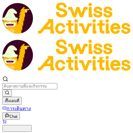
แผนที่
การเดินทาง
Chat