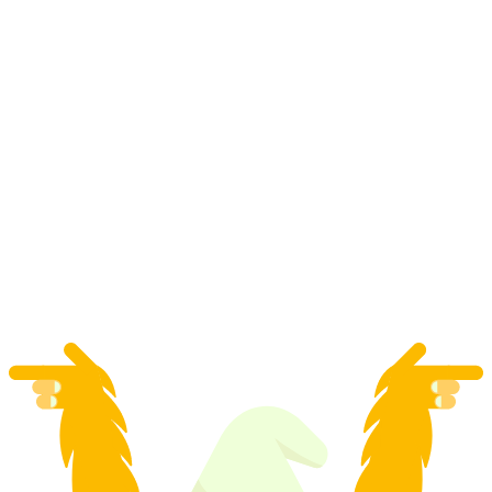
จากเซนต์กัลเลน: ทริปวันส่วนตัวไปยังหมู่บ้าน
ไฮดิดอร์ฟและทะเลสาบคาวมา
ต่อคน
ตั้งแต่ THB 35795