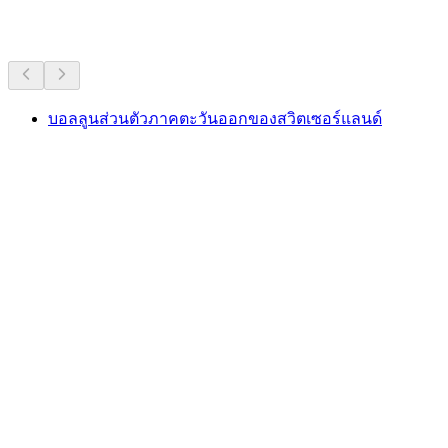
กิจกรรมอื่น ๆ
บอลลูนส่วนตัวภาคตะวันออกของสวิตเซอร์แลนด์