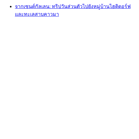
จากเซนต์กัลเลน: ทริปวันส่วนตัวไปยังหมู่บ้านไฮดิดอร์ฟ
และทะเลสาบคาวมา