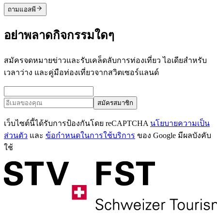
ถามแอลพี
อย่าพลาดกิจกรรมใดๆ
สมัครจดหมายข่าวและรับเคล็ดลับการท่องเที่ยว ไอเดียสำหรับ
เวลาว่าง และคู่มือท่องเที่ยวจากสวิตเซอร์แลนด์
สมัครสมาชิก
เว็บไซต์นี้ได้รับการป้องกันโดย reCAPTCHA
นโยบายความเป็น
ส่วนตัว
และ
ข้อกำหนดในการใช้บริการ
ของ Google มีผลบังคับ
ใช้