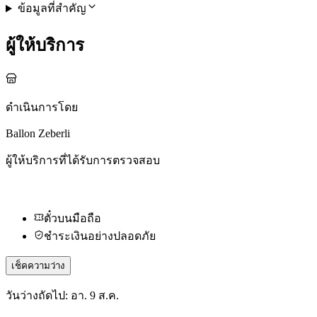
ข้อมูลที่สำคัญ
ผู้ให้บริการ
ดำเนินการโดย
Ballon Zeberli
ผู้ให้บริการที่ได้รับการตรวจสอบ
ตั๋วบนมือถือ
ชำระเงินอย่างปลอดภัย
เช็คความว่าง
วันว่างถัดไป: อา. 9 ส.ค.