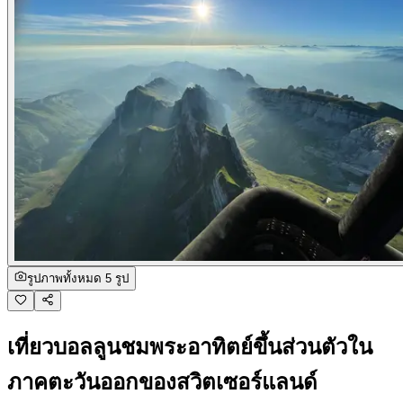
รูปภาพทั้งหมด 5 รูป
เที่ยวบอลลูนชมพระอาทิตย์ขึ้นส่วนตัวใน
ภาคตะวันออกของสวิตเซอร์แลนด์