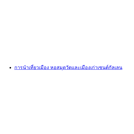
เที่ยวบอลลูนส่วนตัวที่เทือกเขาแอลป์ภาคตะวัน
ออกของสวิตเซอร์แลนด์
ต่อคน
ตั้งแต่ THB 85230
การนำเที่ยวเมือง หอสมุดวัดและเมืองเก่าเซนต์กัลเลน