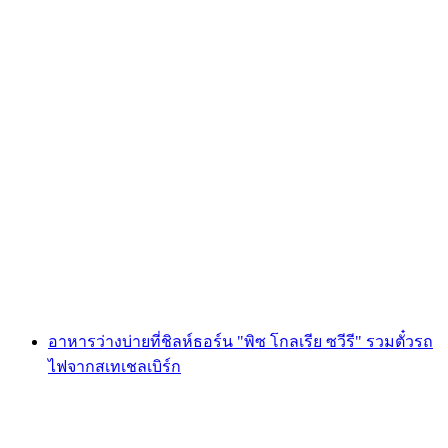
เพื่อนร่วมเดินทางเสมือนจริงในลาเอาต์เทอบรุนน
ต่อคน
ตั้งแต่ THB 16990
อาหารว่างบ่ายที่ชิลห์ธอร์น "พิซ โกลเรีย ซวีรี" รวมตั๋วรถ
ไฟจากสเทเชลเบิร์ก