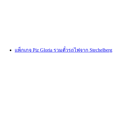
ต่อคน
ตั้งแต่ THB 5140
แพ็กเกจ Piz Gloria รวมตั๋วรถไฟจาก Stechelberg