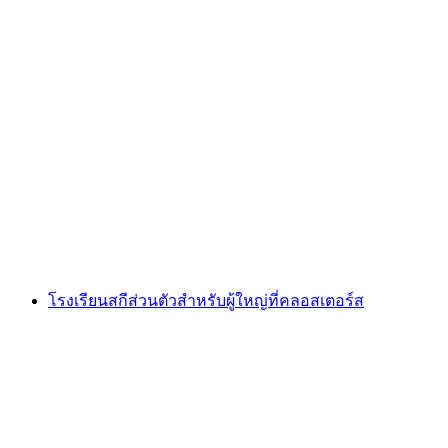
ล่องเรือใบที่ทะเลสาบโบเดินเซ
ต่อคน
ตั้งแต่ THB 3395
โรงเรียนสกีส่วนตัวสำหรับผู้ใหญ่ที่คลอสเตอร์ส