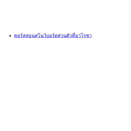
ต่อคน
ตั้งแต่ THB 8910
คอร์สสอนสโนว์บอร์ดส่วนตัวที่อาโรซา