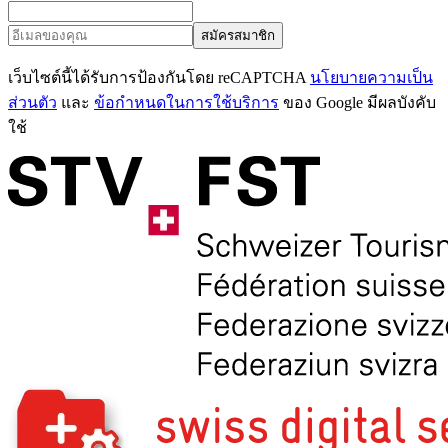
สมัครสมาชิก
เว็บไซต์นี้ได้รับการป้องกันโดย reCAPTCHA
นโยบายความเป็น
ส่วนตัว
และ
ข้อกำหนดในการใช้บริการ
ของ Google มีผลบังคับ
ใช้