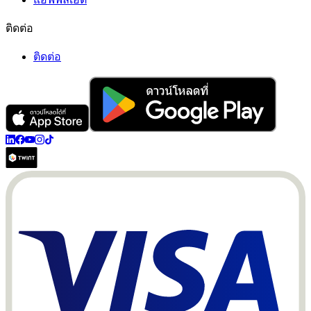
ติดต่อ
ติดต่อ