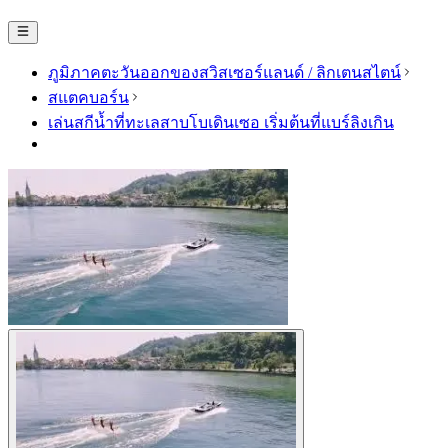
ภูมิภาคตะวันออกของสวิสเซอร์แลนด์ / ลิกเตนสไตน์
สแตคบอร์น
เล่นสกีน้ำที่ทะเลสาบโบเดินเซอ เริ่มต้นที่แบร์ลิงเกิน