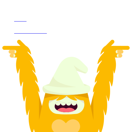
ต่อคน
ตั้งแต่ THB 8910