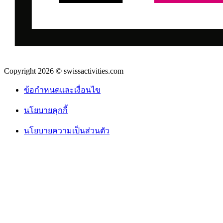
Copyright 2026 © swissactivities.com
ข้อกำหนดและเงื่อนไข
นโยบายคุกกี้
นโยบายความเป็นส่วนตัว