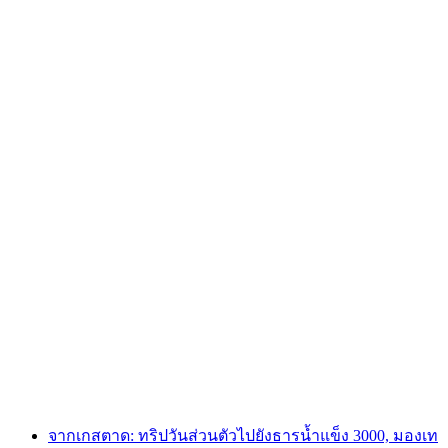
จากเซนต์กัลเลน: ทริปวันส่วนตัวไปยังหมู่บ้าน
ไฮดิดอร์ฟและทะเลสาบคาวมา
ต่อคน
ตั้งแต่ THB 35640
จากเกสตาด: ทริปวันส่วนตัวไปยังธารน้ำแข็ง 3000, มองเท