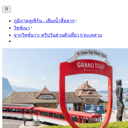
ภูมิภาคลูเซิร์น - เสียงน้ำสี่หลาก
วิทซ์เนา
จากวิทซ์นาว: ทริปวันส่วนตัวเที่ยว 6 ทะเลสาบ