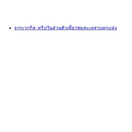
ต่อคน
ตั้งแต่ THB 31820
จากเวกกิส: ทริปวันส่วนตัวเที่ยวชมทะเลสาบหกแห่ง