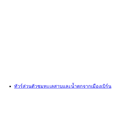
จากเกสตาด: ทริปวันส่วนตัวไปยังธารน้ำแข็ง
3000, มองเทรอซ์, เวเวย์
ต่อคน
ตั้งแต่ THB 45820
ทัวร์ส่วนตัวชมทะเลสาบและน้ำตกจากเมืองเบิร์น