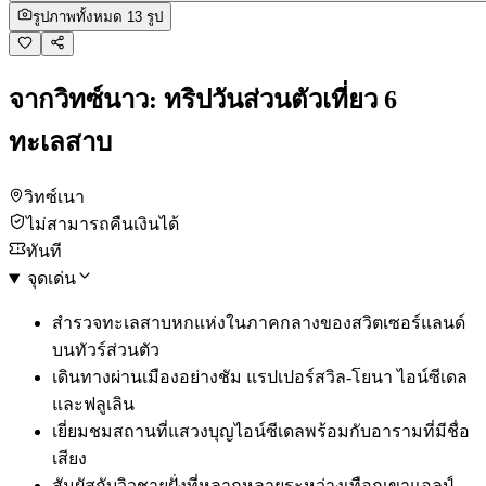
รูปภาพทั้งหมด 13 รูป
จากวิทซ์นาว: ทริปวันส่วนตัวเที่ยว 6
ทะเลสาบ
วิทซ์เนา
ไม่สามารถคืนเงินได้
ทันที
จุดเด่น
สำรวจทะเลสาบหกแห่งในภาคกลางของสวิตเซอร์แลนด์
บนทัวร์ส่วนตัว
เดินทางผ่านเมืองอย่างชัม แรปเปอร์สวิล-โยนา ไอน์ซีเดล
และฟลูเลิน
เยี่ยมชมสถานที่แสวงบุญไอน์ซีเดลพร้อมกับอารามที่มีชื่อ
เสียง
สัมผัสกับวิวชายฝั่งที่หลากหลายระหว่างเทือกเขาแอลป์