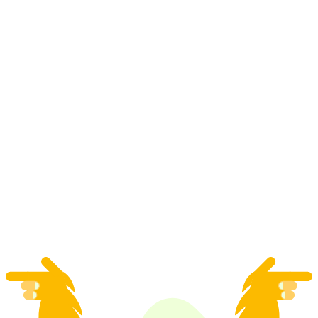
จากเวกกิส: ทริปวันส่วนตัวเที่ยวชมทะเลสาบหก
แห่ง
ต่อคน
ตั้งแต่ THB 31820