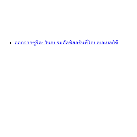
ต่อคน
ตั้งแต่ THB 6755
ออกจากซูริค: วันอบรมอัลฟ์ฮอร์นที่โอบเบอเบลกิซี