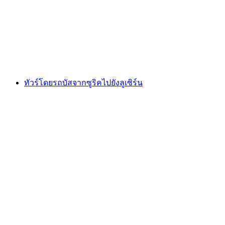
ต่อคน
ตั้งแต่ THB 10620
ทัวร์โดยรถบัสจากซูริคไปยังลูเซิร์น