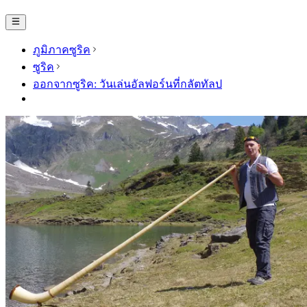
ภูมิภาคซูริค
ซูริค
ออกจากซูริค: วันเล่นอัลฟอร์นที่กลัตทัลป