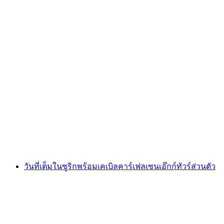
ออกจากซูริค: วันอบรมอัลฟ์ฮอร์นที่โอบเบอเบลกิซี
ต่อคน
ตั้งแต่ THB 6755
วันที่เต็มในซูริกพร้อมเคเบิลคาร์เฟลเซนเอ๊กก์ทัวร์ส่วนตัว