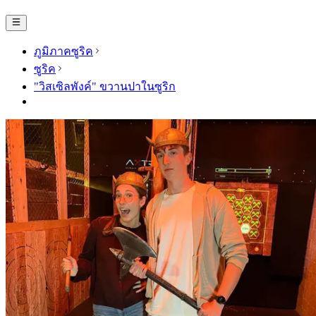
ภูมิภาคซูริค
ซูริค
"วิสเซิลพังค์" ขวานปาในซูริก