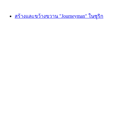
ตั้งแต่ THB 7460
สร้างและขว้างขวาน "Journeyman" ในซูริก