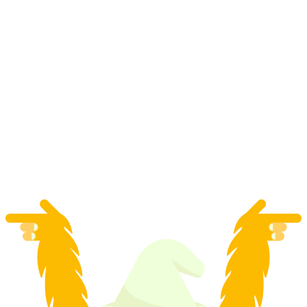
สร้างและขว้างขวาน "Journeyman" ในซูริก
ต่อคน
ตั้งแต่ THB 7035