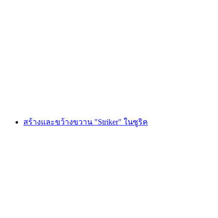
การขว้างขวาน "Timberwolf" ที่เมืองซูริก
ต่อคน
ตั้งแต่ THB 2945
สร้างและขว้างขวาน "Striker" ในซูริค