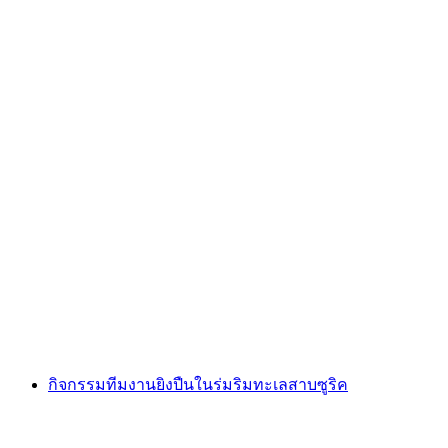
การยิงนกกระสาในบูลัค
ต่อคน
ตั้งแต่ THB 21095
กิจกรรมทีมงานยิงปืนในร่มริมทะเลสาบซูริค