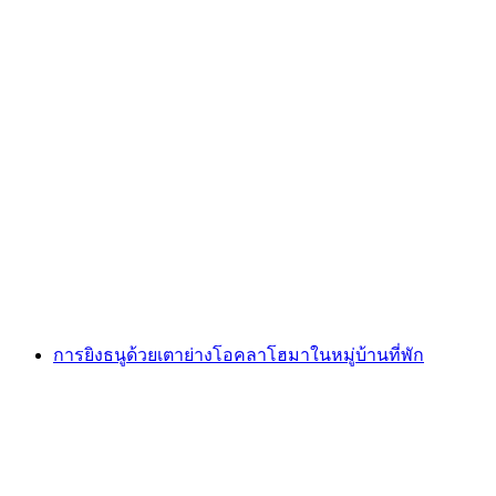
ยิงธนูที่สวนยิงธนู “Uaul Cavorgia” สำหรับกลุ่ม
ต่อคน
ตั้งแต่ THB 1365
การยิงธนูด้วยเตาย่างโอคลาโฮมาในหมู่บ้านที่พัก