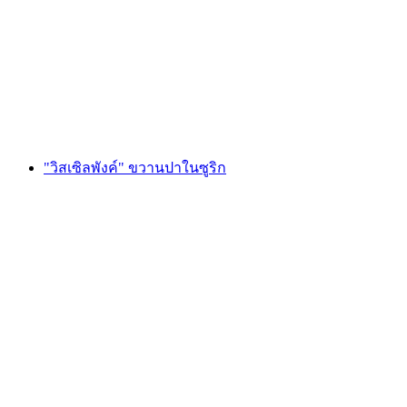
การขว้างขวาน "Timberwolf" ที่เมืองซูริก
ต่อคน
ตั้งแต่ THB 2945
"วิสเซิลพังค์" ขวานปาในซูริก