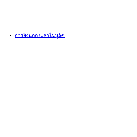
ต่อคน
ตั้งแต่ THB 4240
การยิงนกกระสาในบูลัค