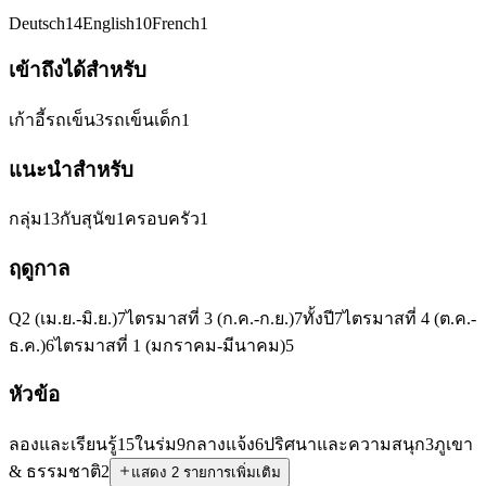
Deutsch
14
English
10
French
1
เข้าถึงได้สำหรับ
เก้าอี้รถเข็น
3
รถเข็นเด็ก
1
แนะนำสำหรับ
กลุ่ม
13
กับสุนัข
1
ครอบครัว
1
ฤดูกาล
Q2 (เม.ย.-มิ.ย.)
7
ไตรมาสที่ 3 (ก.ค.-ก.ย.)
7
ทั้งปี
7
ไตรมาสที่ 4 (ต.ค.-
ธ.ค.)
6
ไตรมาสที่ 1 (มกราคม-มีนาคม)
5
หัวข้อ
ลองและเรียนรู้
15
ในร่ม
9
กลางแจ้ง
6
ปริศนาและความสนุก
3
ภูเขา
& ธรรมชาติ
2
แสดง 2 รายการเพิ่มเติม