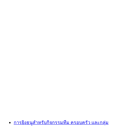
การยิงธนูสำหรับกลุ่มทั่วทั้งสวิตเซอร์แลนด์
ต่อคน
ตั้งแต่ THB 3750
การยิงธนูสำหรับกิจกรรมทีม ครอบครัว และกลุ่ม