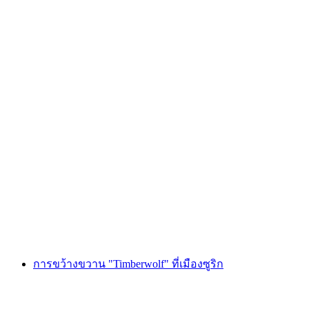
สร้างและขว้างขวาน "Striker" ในซูริค
ต่อคน
ตั้งแต่ THB 7460
การขว้างขวาน "Timberwolf" ที่เมืองซูริก