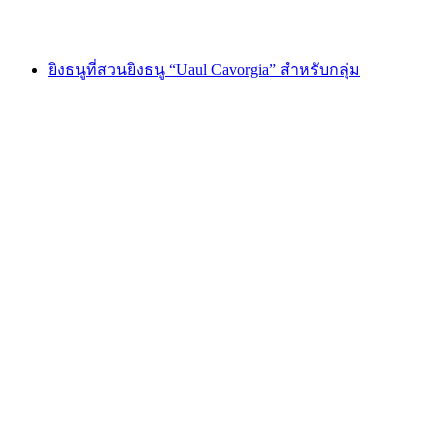
ตั้งแต่ THB 5755
ยิงธนูที่สวนยิงธนู “Uaul Cavorgia” สำหรับกลุ่ม