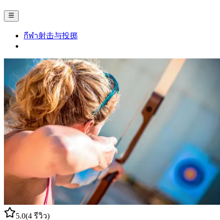
กีฬา射击与投掷
5.0
(4 รีวิว)