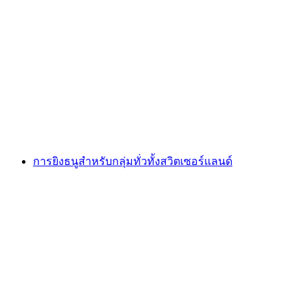
การโยนขวานในเจนีวา
ต่อคน
ตั้งแต่ THB 3410
การยิงธนูสำหรับกลุ่มทั่วทั้งสวิตเซอร์แลนด์