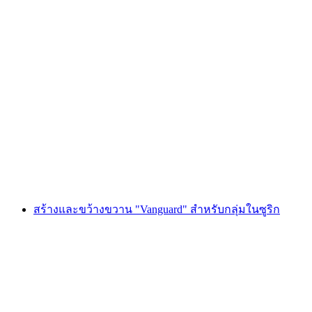
การยิงธนูพร้อมการเข้าพักในหมู่บ้านติปิ
ต่อคน
ตั้งแต่ THB 4220
สร้างและขว้างขวาน "Vanguard" สำหรับกลุ่มในซูริก