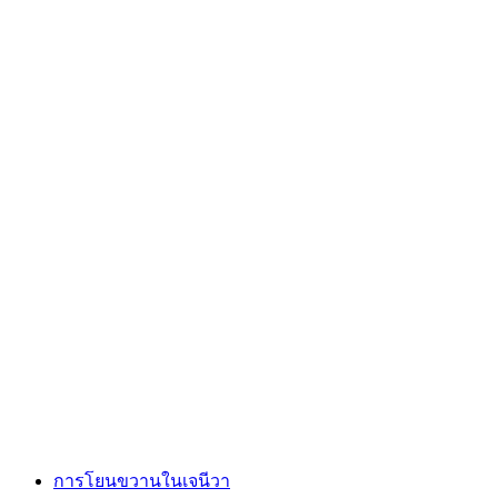
การแข่งขันยิงปืนสำหรับกลุ่ม
ต่อคน
ตั้งแต่ THB 3495
การโยนขวานในเจนีวา