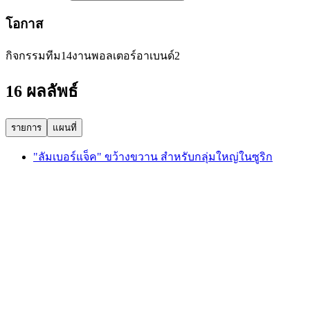
โอกาส
กิจกรรมทีม
14
งานพอลเตอร์อาเบนด์
2
16 ผลลัพธ์
รายการ
แผนที่
"ลัมเบอร์แจ็ค" ขว้างขวาน สำหรับกลุ่มใหญ่ในซูริก