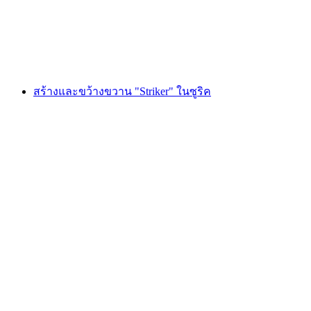
ต่อคน
ตั้งแต่ THB 6605
สร้างและขว้างขวาน "Striker" ในซูริค