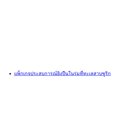
การยิงธนูสำหรับกิจกรรมทีม ครอบครัว และกลุ่ม
ต่อคน
ตั้งแต่ THB 2770
แพ็กเกจประสบการณ์ยิงปืนในร่มที่ทะเลสาบซูริก