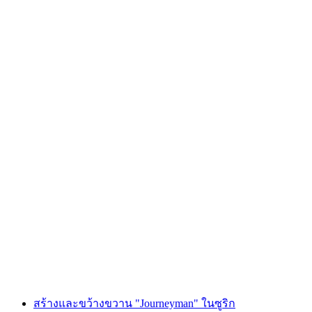
"วิสเซิลพังค์" ขวานปาในซูริก
ต่อคน
ตั้งแต่ THB 2515
สร้างและขว้างขวาน "Journeyman" ในซูริก