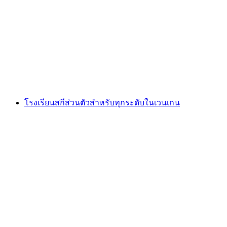
คอร์สค็อกเทลที่โรงแรมแกรนด์เบลเวเดียร์ เวงเกน
ต่อคน
ตั้งแต่ THB 3820
โรงเรียนสกีส่วนตัวสำหรับทุกระดับในเวนเกน