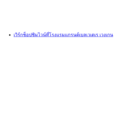
ต่อคน
ตั้งแต่ THB 10610
เวิร์กช็อปชิมไวน์ที่โรงแรมแกรนด์เบลเวเดเร เวงเกน