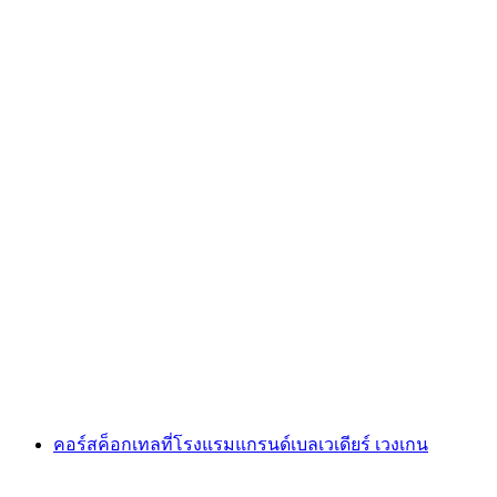
เวิร์กช็อปชิมไวน์ที่โรงแรมแกรนด์เบลเวเดเร เวง
เกน
ต่อคน
ตั้งแต่ THB 3610
คอร์สค็อกเทลที่โรงแรมแกรนด์เบลเวเดียร์ เวงเกน