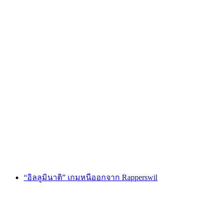
"Monster ในเมือง" เกมหนีสำหรับเด็กใน
Rapperswil
ต่อคน
ตั้งแต่ THB 5095
“อิลลูมินาติ” เกมหนีออกจาก Rapperswil