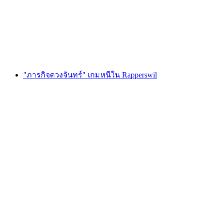
ต่อคน
ตั้งแต่ THB 1870
"ภารกิจดวงจันทร์" เกมหนีใน Rapperswil