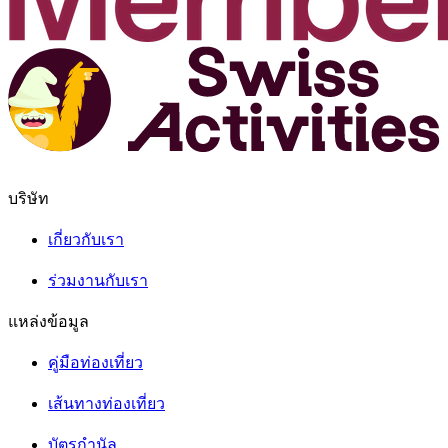
บริษัท
เกี่ยวกับเรา
ร่วมงานกับเรา
แหล่งข้อมูล
คู่มือท่องเที่ยว
เส้นทางท่องเที่ยว
บัตรกำนัล