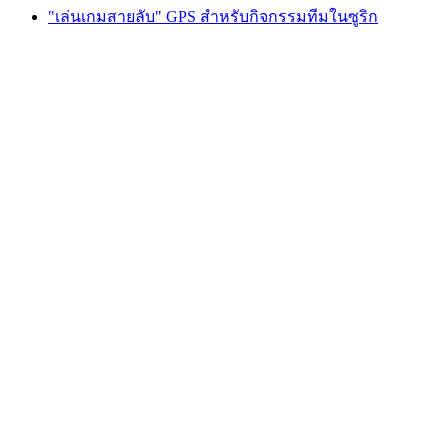
"เล่นเกมสายลับ" GPS สำหรับกิจกรรมทีมในซูริก