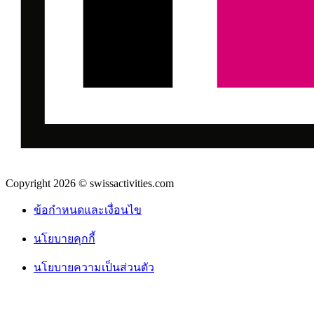
Copyright 2026 © swissactivities.com
ข้อกำหนดและเงื่อนไข
นโยบายคุกกี้
นโยบายความเป็นส่วนตัว