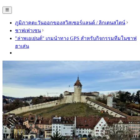
ภูมิภาคตะวันออกของสวิสเซอร์แลนด์ / ลิกเตนสไตน์
ชาฟเฟาเซน
"ล่าพเอเย่นต์" เกมนำทาง GPS สำหรับกิจกรรมทีมในชาฟ
ฮาเส่น