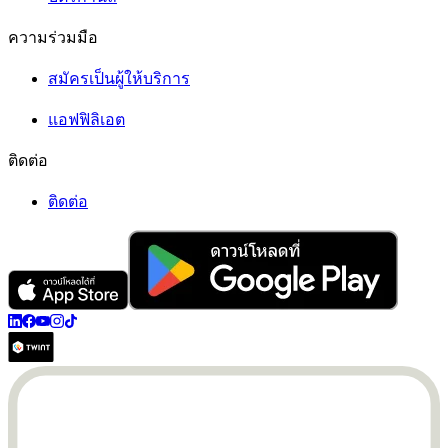
ความร่วมมือ
สมัครเป็นผู้ให้บริการ
แอฟฟิลิเอต
ติดต่อ
ติดต่อ