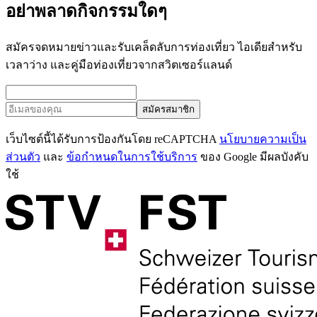
อย่าพลาดกิจกรรมใดๆ
สมัครจดหมายข่าวและรับเคล็ดลับการท่องเที่ยว ไอเดียสำหรับ
เวลาว่าง และคู่มือท่องเที่ยวจากสวิตเซอร์แลนด์
สมัครสมาชิก
เว็บไซต์นี้ได้รับการป้องกันโดย reCAPTCHA
นโยบายความเป็น
ส่วนตัว
และ
ข้อกำหนดในการใช้บริการ
ของ Google มีผลบังคับ
ใช้