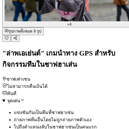
+4
รูปภาพทั้งหมด 9 รูป
"ล่าพเอเย่นต์" เกมนำทาง GPS สำหรับ
กิจกรรมทีมในชาฟฮาเส่น
ชาฟเฟาเซน
ไม่สามารถคืนเงินได้
ทันที
จุดเด่น
แข่งขันกันเป็นทีมที่ชาฟฮาเซ่น
ถ่ายภาพทีมอื่นโดยไม่ถูกถ่ายภาพตัวเอง
ไปถึงตำแหน่งลับในชาฟฮาเซ่นเป็นคนแรก