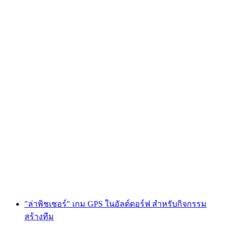
"จับสายลับ" เกม GPS ใน Baden สำหรับกิจกรรม
ทีม
ต่อคน
ตั้งแต่ THB 855
"ล่าพิชเชอร์" เกม GPS ในอัลต์ดอร์ฟ สำหรับกิจกรรม
สร้างทีม