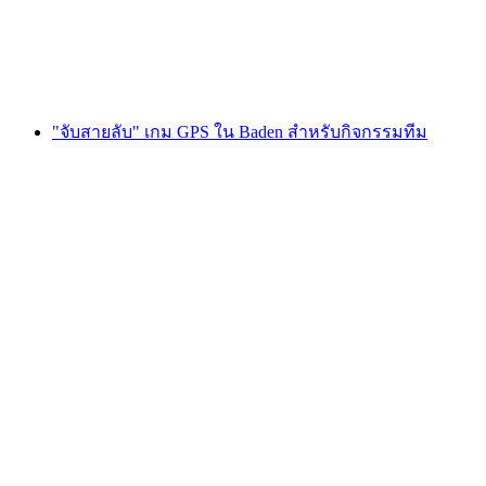
ต่อคน
ตั้งแต่ THB 855
"จับสายลับ" เกม GPS ใน Baden สำหรับกิจกรรมทีม