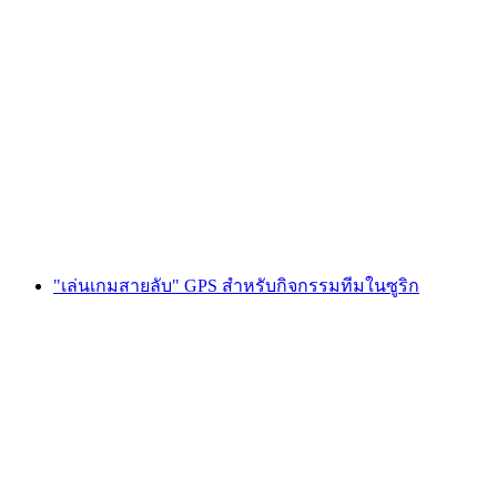
"ล่าพิชเชอร์" เกม GPS ในอัลต์ดอร์ฟ สำหรับ
กิจกรรมสร้างทีม
ต่อคน
ตั้งแต่ THB 855
"เล่นเกมสายลับ" GPS สำหรับกิจกรรมทีมในซูริก