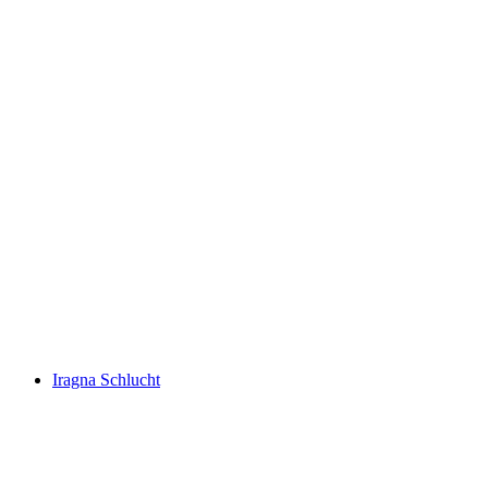
Boggera Schlucht
Iragna Schlucht