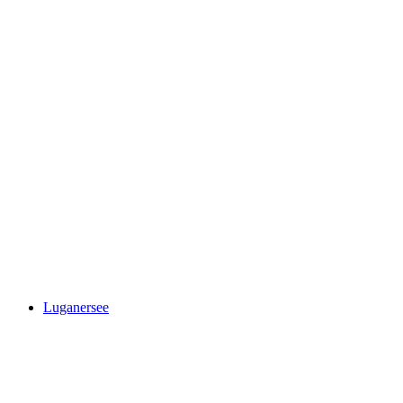
Splash and Spa
Luganersee