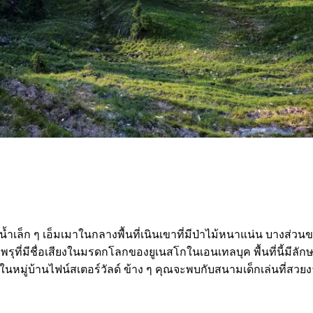
่น้ำเล็ก ๆ เอ็มเมาในกลางพื้นที่เนินเขาที่มีป่าไม้หนาแน่น บางส
่พรุที่มีชื่อเสียงในมรดกโลกของยูเนสโกในเอนเทลบุค พื้นที่นี้
ในหมู่บ้านไฟน์สเตอร์วัลด์ ข้าง ๆ คุณจะพบกับสนามเด็กเล่นที่สวยงา