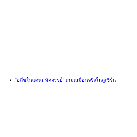
"Archer" เกมเสมือนจริงในลูเซิร์น
ต่อคน
ตั้งแต่ THB 4625
"อลีซในแดนมหัศจรรย์" เกมเสมือนจริงในลูเซิร์น