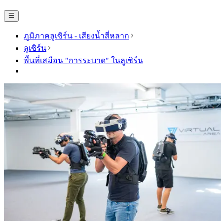
ภูมิภาคลูเซิร์น - เสียงน้ำสี่หลาก
ลูเซิร์น
พื้นที่เสมือน "การระบาด" ในลูเซิร์น