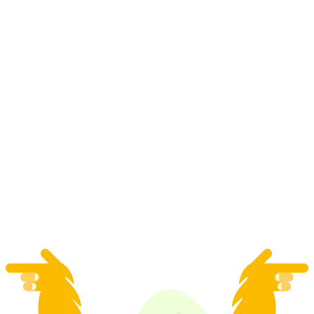
"House of Fear" เกมความจริงเสมือนในลูเซิร์น
ต่อคน
ตั้งแต่ THB 4625