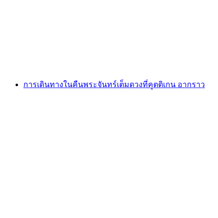
ต่อคน
ตั้งแต่ THB 640
การเดินทางในคืนพระจันทร์เต็มดวงที่คูตติเกน อากราว