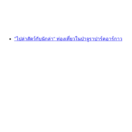
ต่อคน
ตั้งแต่ THB 9165
"ไปล่าสัตว์กับนักล่า" ท่องเที่ยวในป่าจูราปาร์คอาร์กาว