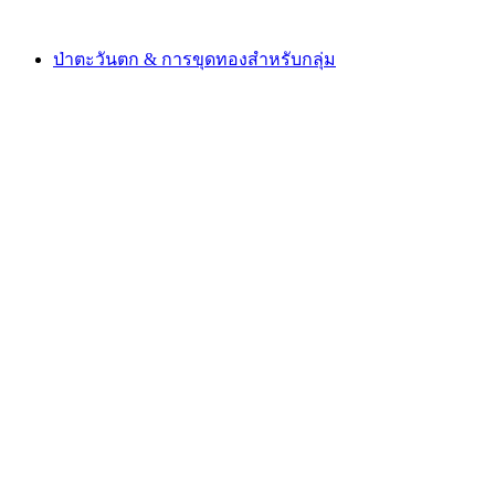
ตั้งแต่ THB 3495
ป่าตะวันตก & การขุดทองสำหรับกลุ่ม