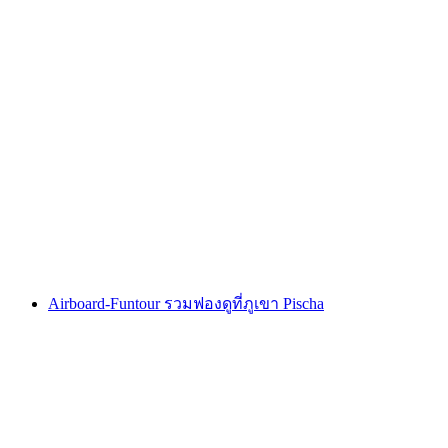
ป่าตะวันตก & การขุดทองสำหรับกลุ่ม
ต่อคน
ตั้งแต่ THB 3410
Airboard-Funtour รวมฟองดูที่ภูเขา Pischa