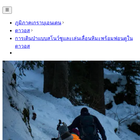
ภูมิภาคเกราบุเอนเดน
ดาวอส
การเดินป่าแบบสโนว์ชูและเล่นเลื่อนหิมะพร้อมฟอนดูใน
ดาวอส