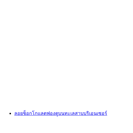
การกระโดดบันจี้จัมพ์ Stockhorn
ต่อคน
ตั้งแต่ THB 9135
ลอยช็อกโกแลตฟองดูบนทะเลสาบบริเอนเซอร์