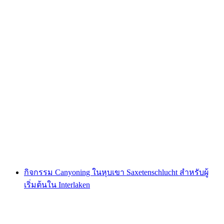
บัตรเข้าชมสวนผจญภัย Rigi
ต่อคน
ตั้งแต่ THB 1425
กิจกรรม Canyoning ในหุบเขา Saxetenschlucht สำหรับผู้
เริ่มต้นใน Interlaken