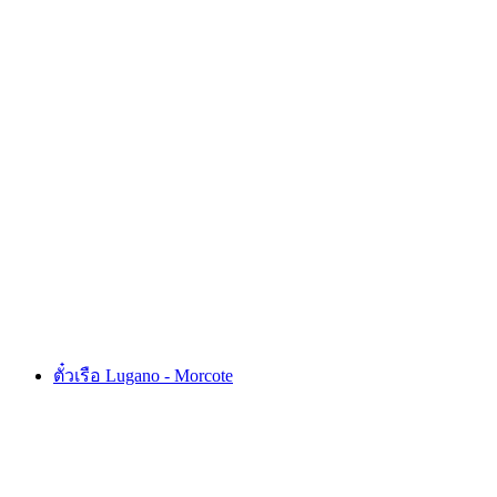
ตั๋ว Palm Express Postauto จากเซนต์มอริทซ์หรือ
ลูแกน
ต่อคน
ตั้งแต่ THB 3925
ตั๋วเรือ Lugano - Morcote