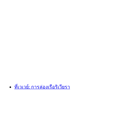
บัตรขึ้น Grindelwald First - จุดสูงสุดแห่งความ
ผจญภัย
ต่อคน
ตั้งแต่ THB 1620
ที่เวเวย์: การล่องเรือริเวียรา