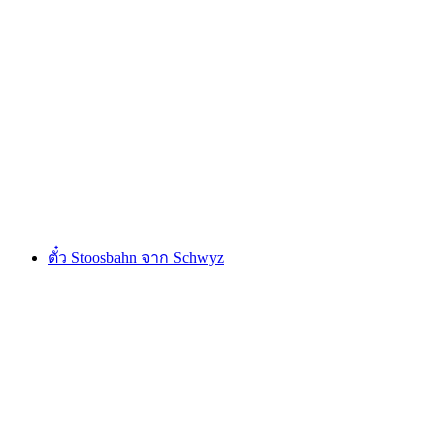
ตั๋วขึ้น-ลง Glacier Paradise Matterhorn จาก
Zermatt โดยรถเคเบิ้ล
ต่อคน
ตั้งแต่ THB 5625
ตั๋ว Stoosbahn จาก Schwyz