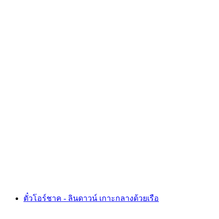
ที่เวเวย์: การล่องเรือริเวียรา
ต่อคน
ตั้งแต่ THB 1620
ตั๋วโอร์ชาค - ลินดาวน์ เกาะกลางด้วยเรือ