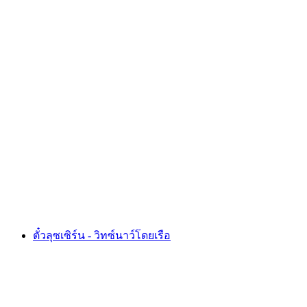
ตั๋วขึ้นเขา Monte Tamaro ด้วยกระเช้าลอยฟ้า
จาก Rivera
ต่อคน
ตั้งแต่ THB 1110
ตั๋วลุซเซิร์น - วิทซ์นาว์โดยเรือ