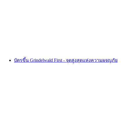
ตั๋วสแตนเซอร์ฮอร์น: รถรางและคาบริโอ
ต่อคน
ตั้งแต่ THB 1750
บัตรขึ้น Grindelwald First - จุดสูงสุดแห่งความผจญภัย