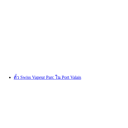
ตั๋วเคเบิลคาร์ Ebenalp (Äscher) จาก
Wasserauen
ต่อคน
ตั้งแต่ THB 1025
ตั๋ว Swiss Vapeur Parc ใน Port Valais