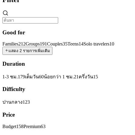
Good for
Families
212
Groups
191
Couples
35
Teens
14
Solo travelers
10
แสดง 2 รายการเพิ่มเติม
Duration
1-3 ชม.
179
เต็มวัน
60
น้อยกว่า 1 ชม.
21
ครึ่งวัน
15
Difficulty
ปานกลาง
123
Price
Budget
158
Premium
63