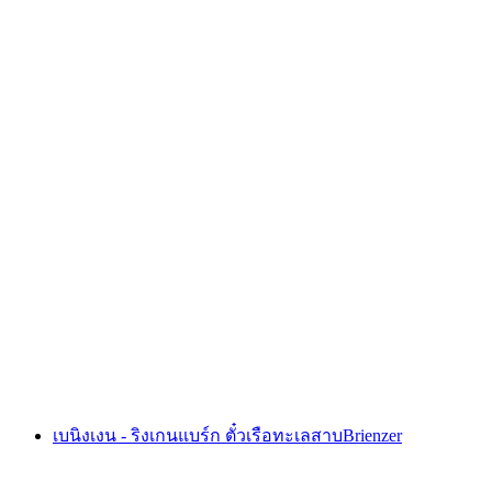
บัตรขึ้น Männlichen จากสถานี Grindelwald
Terminal
ต่อคน
ตั้งแต่ THB 1450
เบนิงเงน - ริงเกนแบร์ก ตั๋วเรือทะเลสาบBrienzer