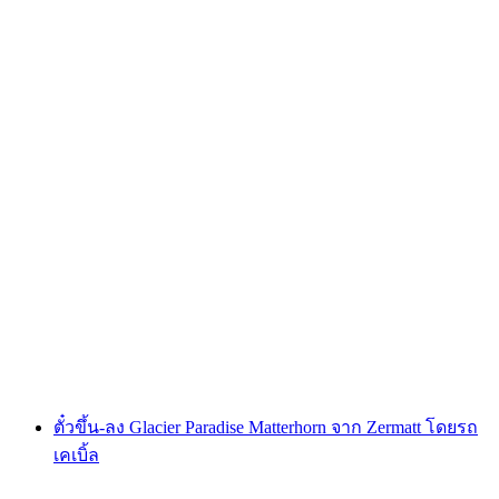
ตั๋วรถไฟ Gornergrat Bahn จาก Zermatt
ต่อคน
ตั้งแต่ THB 2815
ตั๋วขึ้น-ลง Glacier Paradise Matterhorn จาก Zermatt โดยรถ
เคเบิ้ล