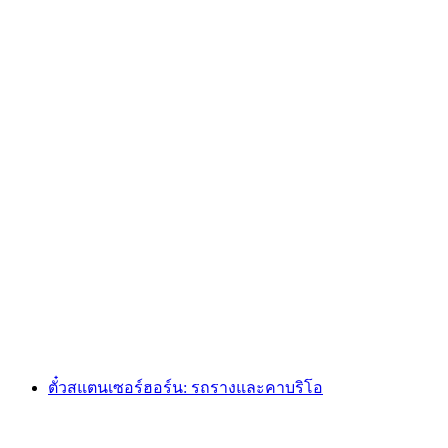
จาก Wengen: ตั๋ว Männlichen
ต่อคน
ตั้งแต่ THB 1325
ตั๋วสแตนเซอร์ฮอร์น: รถรางและคาบริโอ