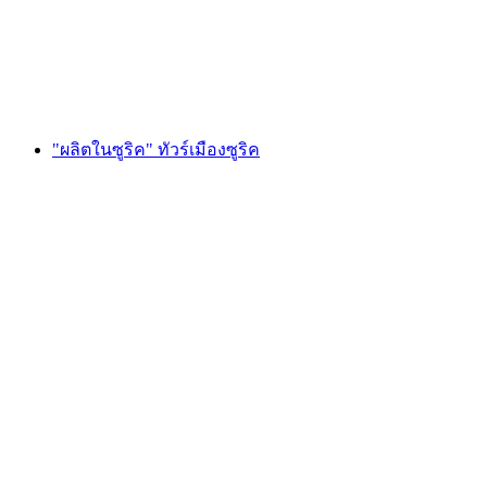
ต่อคน
ตั้งแต่ THB 14005
"ผลิตในซูริค" ทัวร์เมืองซูริค