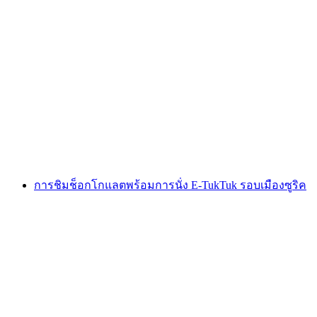
การเที่ยวชมซูริกด้วย E-Bike
ต่อคน
ตั้งแต่ THB 1655
การชิมช็อกโกแลตพร้อมการนั่ง E-TukTuk รอบเมืองซูริค