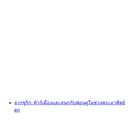
เบอร์เกอร์-ตุ๊กตุ๊กพร้อมข้างเคียงและไวน์ในซูริก
ต่อคน
ตั้งแต่ THB 10990
จากซูริก: ทัวร์เมืองและสนุกกับฟอนดูในช่วงพระอาทิตย์
ตก