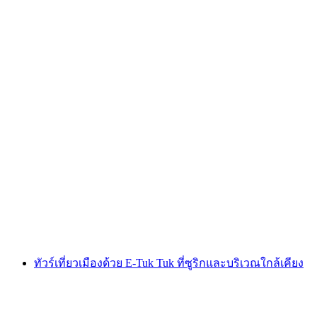
การเที่ยวชมเมืองซูริกพร้อมเดินเล่นในเมืองเก่า
และล่องเรือ
ต่อคน
ตั้งแต่ THB 1870
ทัวร์เที่ยวเมืองด้วย E-Tuk Tuk ที่ซูริกและบริเวณใกล้เคียง