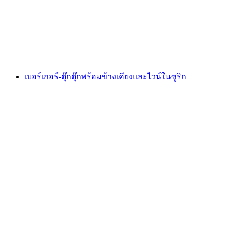
ต่อคน
ตั้งแต่ THB 1445
เบอร์เกอร์-ตุ๊กตุ๊กพร้อมข้างเคียงและไวน์ในซูริก