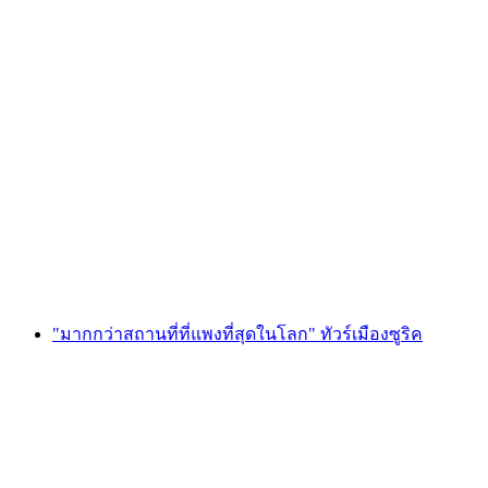
"เดินทางย้อนเวลาในซูริก" ประสบการณ์เที่ยว
เมืองส่วนตัวแบบเสมือนจริง
ต่อคน
ตั้งแต่ THB 5855
"มากกว่าสถานที่ที่แพงที่สุดในโลก" ทัวร์เมืองซูริค