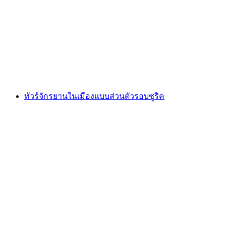
ทัวร์จักรยานในเมืองผ่านเมืองซูริคแบบเปิด
ต่อคน
ตั้งแต่ THB 2505
ทัวร์จักรยานในเมืองแบบส่วนตัวรอบซูริค