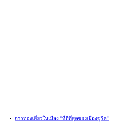
"ผลิตในซูริค" ทัวร์เมืองซูริค
ต่อคน
ตั้งแต่ THB 1065
การท่องเที่ยวในเมือง "ที่ดีที่สุดของเมืองซูริค"