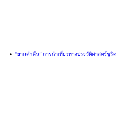
ต่อคน
ตั้งแต่ THB 6750
“ยามค่ำคืน” การนำเที่ยวทางประวัติศาสตร์ซูริค