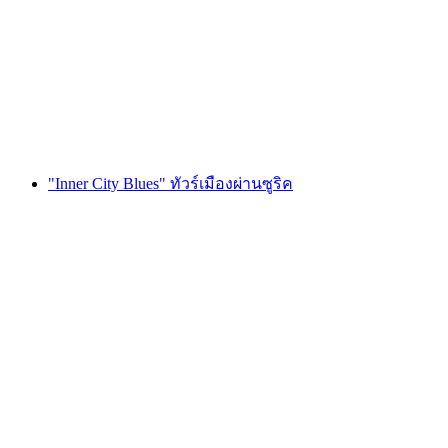
ต่อคน
ตั้งแต่ THB 1065
"Inner City Blues" ทัวร์เมืองผ่านซูริค