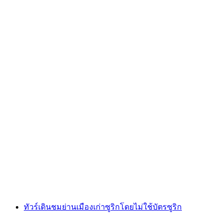
การเที่ยวชมเมืองซูริกและบริเวณโดยเรือเฟอร์รี่
และกระเช้าไฟฟ้า
ต่อคน
ตั้งแต่ THB 2760
ทัวร์เดินชมย่านเมืองเก่าซูริกโดยไม่ใช้บัตรซูริก