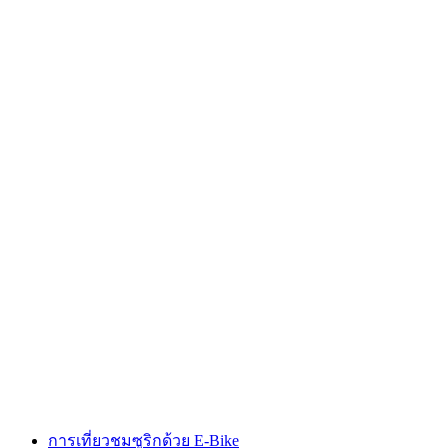
ทัวร์จักรยานในเมืองแบบส่วนตัวรอบซูริค
ต่อคน
ตั้งแต่ THB 16970
การเที่ยวชมซูริกด้วย E-Bike