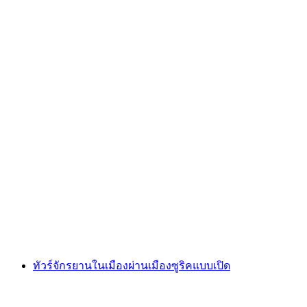
“ยามค่ำคืน” การนำเที่ยวทางประวัติศาสตร์ซูริค
ต่อคน
ตั้งแต่ THB 640
ทัวร์จักรยานในเมืองผ่านเมืองซูริคแบบเปิด