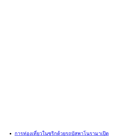
"Inner City Blues" ทัวร์เมืองผ่านซูริค
ต่อคน
ตั้งแต่ THB 19095
การท่องเที่ยวในซูริกด้วยรถบัสพาโนรามาเปิด