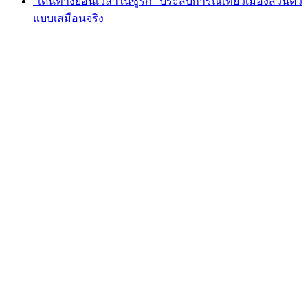
"เดินทางย้อนเวลาในซูริก" ประสบการณ์เที่ยวเมืองส่วนตัว
แบบเสมือนจริง