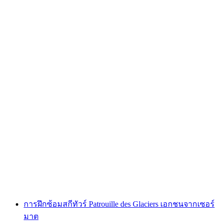
หลักสูตรการท่องเที่ยวสกีสำหรับผู้เริ่มต้นกลุ่มในเซ
อร์แมท
ต่อคน
ตั้งแต่ THB 10990
การฝึกซ้อมสกีทัวร์ Patrouille des Glaciers เอกชนจากเซอร์
มาต