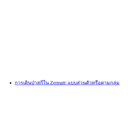
การฝึกซ้อมสกีทัวร์ Patrouille des Glaciers เอกชน
จากเซอร์มาต
ต่อคน
ตั้งแต่ THB 40305
การเดินป่าสกีใน Zermatt: แบบส่วนตัวหรือตามกลุ่ม