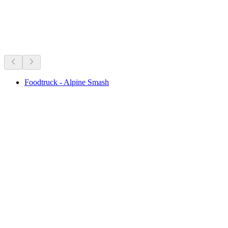
กำลังจัดอยู่ตอนนี้
แนะนำจากสิ่งที่จัดอยู่ในขณะนี้
Foodtruck - Alpine Smash