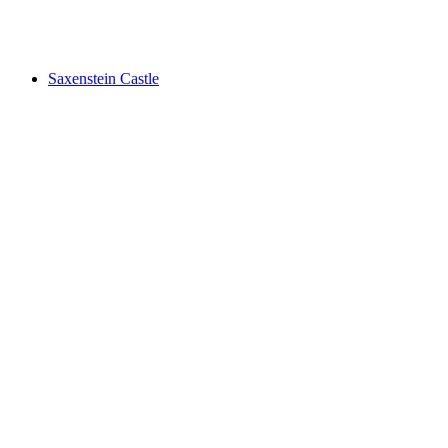
Lag Prau Pulté
Saxenstein Castle