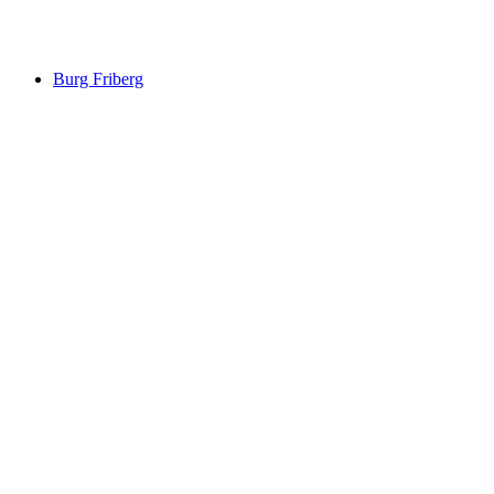
Turm_Schlans
Burg Friberg
Burg Friberg