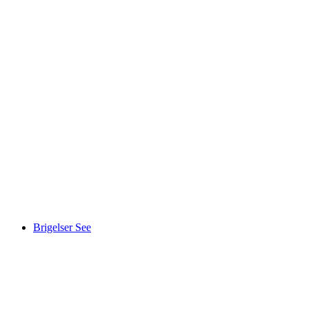
Therme Vals
Brigelser See