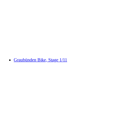
Lag da Pigniu Bike
Graubünden Bike, Stage 1/11