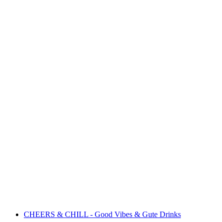
Tandem flying with AbenteuAir.ch
เข้าชมได้ฟรี
CHEERS & CHILL - Good Vibes & Gute Drinks