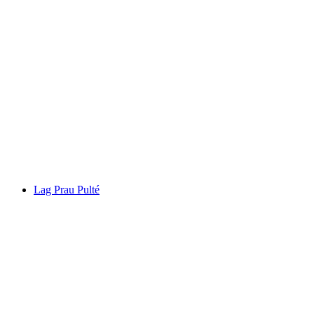
Marmarola Castle Ruins
Lag Prau Pulté