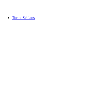
Heidenberg Castle Ruins
Turm_Schlans