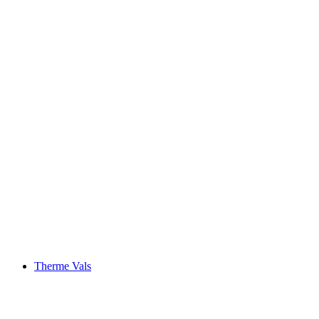
Tektonikarena Sardona - มรดกโลกของยูเนสโก
Therme Vals