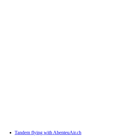
Foodtruck - Alpine Smash
เข้าชมได้ฟรี
Tandem flying with AbenteuAir.ch