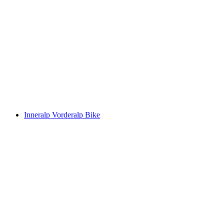
Graubünden Bike
Inneralp Vorderalp Bike