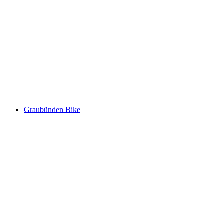
Graubünden Bike, Stage 1/11
Graubünden Bike