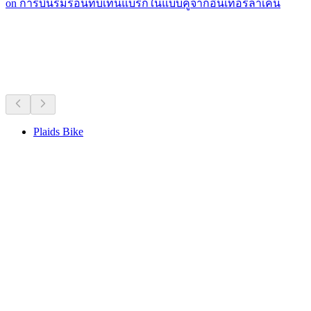
on การบินร่มร่อนที่บีเทนแบร์กในแบบคู่จากอินเทอร์ลาเคน
ทัวร์ปั่นจักรยานใกล้ๆ
ทั้งหมดภายใน 30 นาทีโดยรถยนต์
Plaids Bike