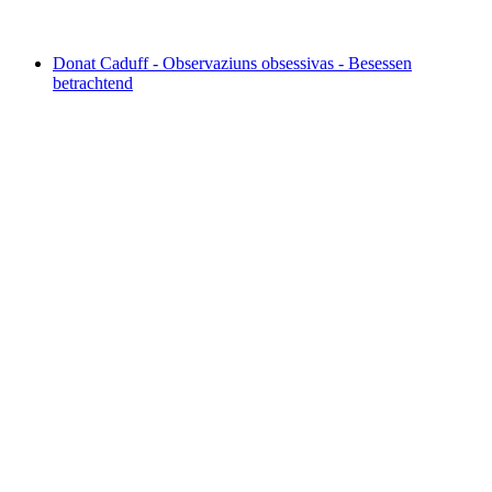
เข้าชมได้ฟรี
Donat Caduff - Observaziuns obsessivas - Besessen
betrachtend
Donat Caduff - Observaziuns obsessivas -
Besessen betrachtend