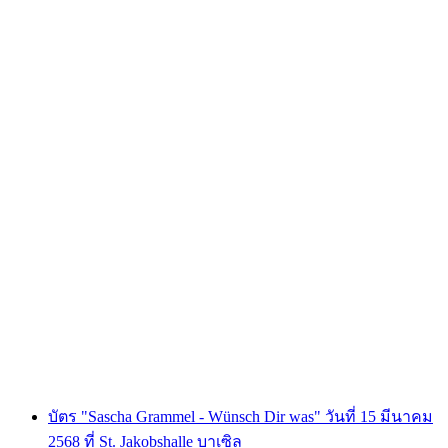
เวิร์คช็อปสุดสัปดาห์ที่ Overground Basel
ต่อคน
ตั้งแต่ THB 1915
บัตร "Sascha Grammel - Wünsch Dir was" วันที่ 15 มีนาคม
2568 ที่ St. Jakobshalle บาเซิล