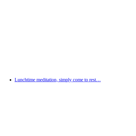
Alles lebt – mehr als menschliche Welten
เข้าชมได้ฟรี
Lunchtime meditation, simply come to rest…