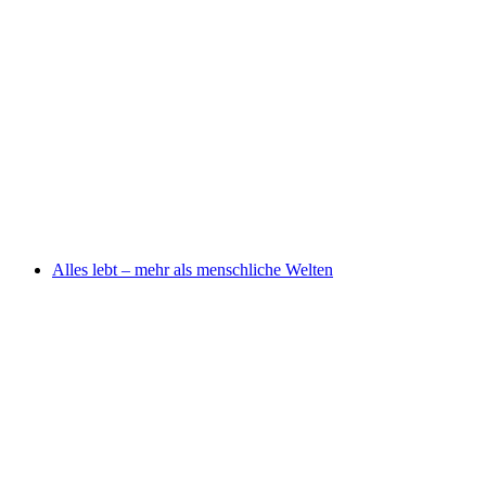
MeetByChance - Singles meet singles “by
chance”.
เข้าชมได้ฟรี
Alles lebt – mehr als menschliche Welten