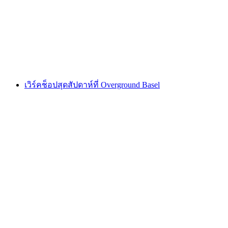
ต่อคน
ตั้งแต่ THB 680
เวิร์คช็อปสุดสัปดาห์ที่ Overground Basel