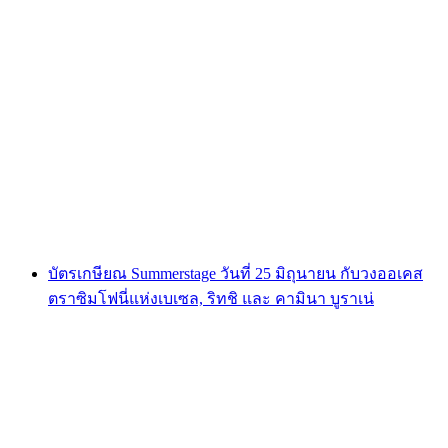
บัตร "Sascha Grammel - Wünsch Dir was" วัน
ที่ 15 มีนาคม 2568 ที่ St. Jakobshalle บาเซิล
ต่อคน
ตั้งแต่ THB 2570
บัตรเกษียณ Summerstage วันที่ 25 มิถุนายน กับวงออเคส
ตราซิมโฟนี่แห่งเบเซล, ริทชิ และ คามินา บูราเน่