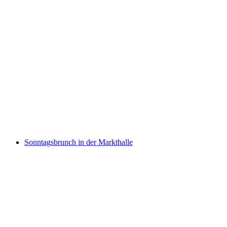
Lunchtime meditation, simply come to rest…
เข้าชมได้ฟรี
Sonntagsbrunch in der Markthalle