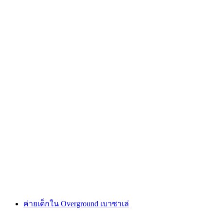
ฟันทูบบนแม่น้ำไรน์
ต่อคน
ตั้งแต่ THB 2550
ค่ายเด็กใน Overground เบาซาเล่