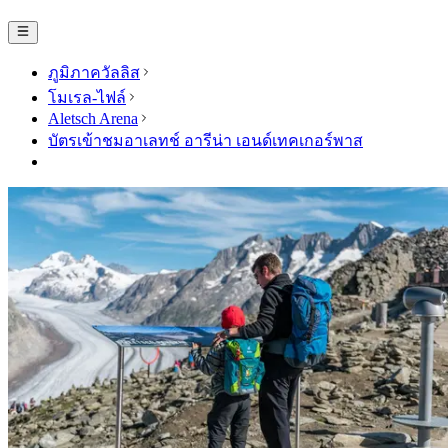
ภูมิภาควัลลิส
โมเรล-ไฟล์
Aletsch Arena
บัตรเข้าชมอาเลทช์ อารีน่า เอนด์เทคเกอร์พาส