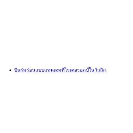
ตั๋ว Bettmeralp พร้อมจุดชมวิว Bettmerhorn จาก
สถานีล่าง Bettmeralp Talstation (Grengiols)
กลับ
ต่อคน
ตั้งแต่ THB 2210
บินร่มร่อนแบบแทนเดมที่ไรเดอรอลป์ในวัลลิส