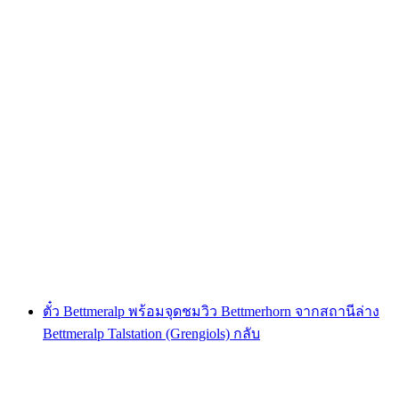
ตั๋วไป-กลับ Riederalp พร้อมจุดชมวิว
Hohfluh/Moosfluh จาก Mörel-Filet
ต่อคน
ตั้งแต่ THB 2210
ตั๋ว Bettmeralp พร้อมจุดชมวิว Bettmerhorn จากสถานีล่าง
Bettmeralp Talstation (Grengiols) กลับ