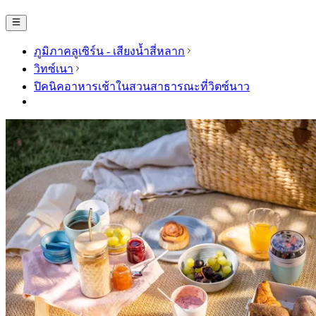
ภูมิภาคลูเซิร์น - เสียงน้ำสี่หลาก
วิทซ์เนา
ปิคนิคอาหารเช้าในสวนสาธารณะที่วิตซ์นาว