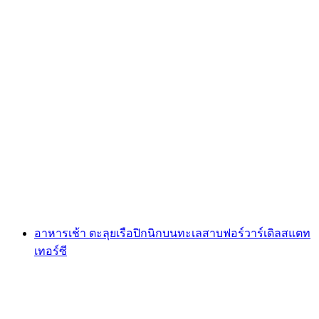
ปิกนิก Raclette บน Seebodenalp
ต่อคน
ตั้งแต่ THB 5115
อาหารเช้า ตะลุยเรือปิกนิกบนทะเลสาบฟอร์วาร์เดิลสแตท
เทอร์ซี