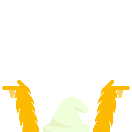
"SUP‑Z'Morge": อาหารเช้าบนทะเลสาบสี่
พันธมิตร
ต่อคน
ตั้งแต่ THB 5970