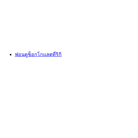
เดิลสแตทเทอร์ซี
ต่อคน
ตั้งแต่ THB 9590
ฟอนดูช็อกโกแลตที่ริกิ