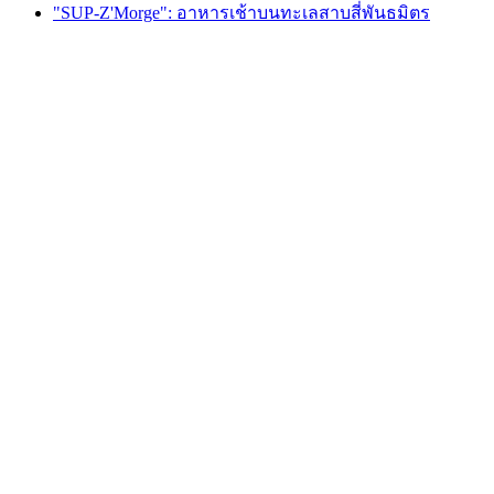
"SUP‑Z'Morge": อาหารเช้าบนทะเลสาบสี่พันธมิตร