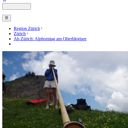
Region Zürich
Zürich
Ab Zürich: Alphorntag am Oberblegisee