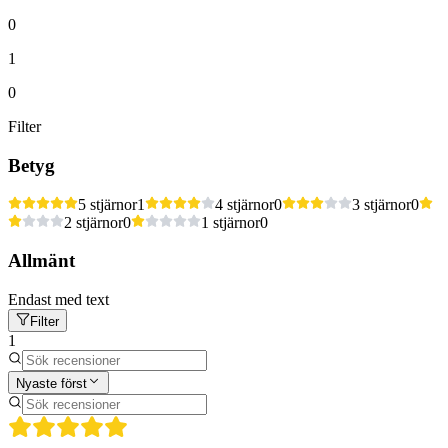
0
1
0
Filter
Betyg
5 stjärnor
1
4 stjärnor
0
3 stjärnor
0
2 stjärnor
0
1 stjärnor
0
Allmänt
Endast med text
Filter
1
Nyaste först