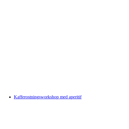
Vandringsrutt runt Engstligenfälle
per person
från SEK 839
Kafferostningsworkshop med aperitif