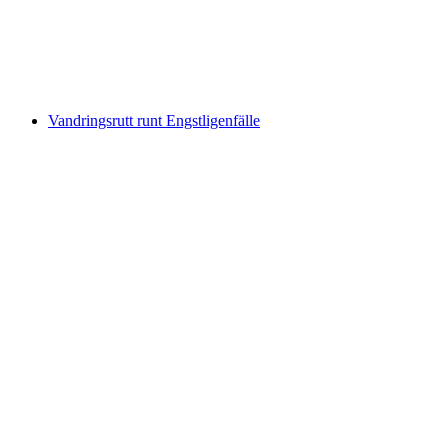
per person
från SEK 475
Vandringsrutt runt Engstligenfälle