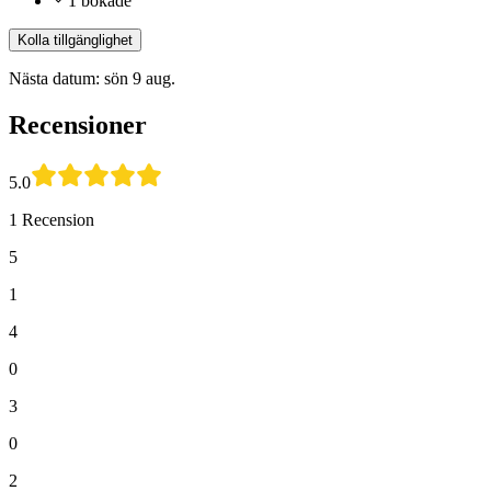
1 bokade
Kolla tillgänglighet
Nästa datum: sön 9 aug.
Recensioner
5.0
1 Recension
5
1
4
0
3
0
2