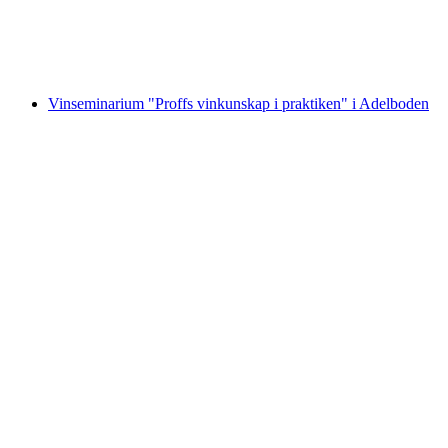
per person
från SEK 1192
Vinseminarium "Proffs vinkunskap i praktiken" i Adelboden