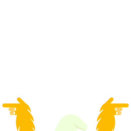
Vinseminarium "Proffs vinkunskap i
praktiken" i Adelboden
per person
från SEK 1569