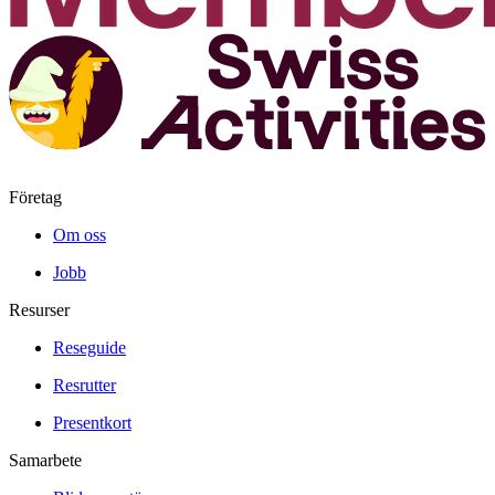
Företag
Om oss
Jobb
Resurser
Reseguide
Resrutter
Presentkort
Samarbete