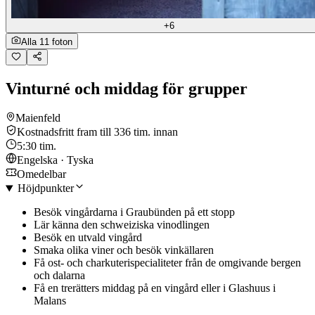
+6
Alla 11 foton
Vinturné och middag för grupper
Maienfeld
Kostnadsfritt fram till 336 tim. innan
5:30 tim.
Engelska · Tyska
Omedelbar
Höjdpunkter
Besök vingårdarna i Graubünden på ett stopp
Lär känna den schweiziska vinodlingen
Besök en utvald vingård
Smaka olika viner och besök vinkällaren
Få ost- och charkuterispecialiteter från de omgivande bergen
och dalarna
Få en trerätters middag på en vingård eller i Glashuus i
Malans