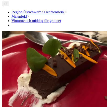
Region Östschweiz / Liechtenstein
Maienfeld
Vinturné och middag för grupper