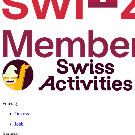
Företag
Om oss
Jobb
Resurser