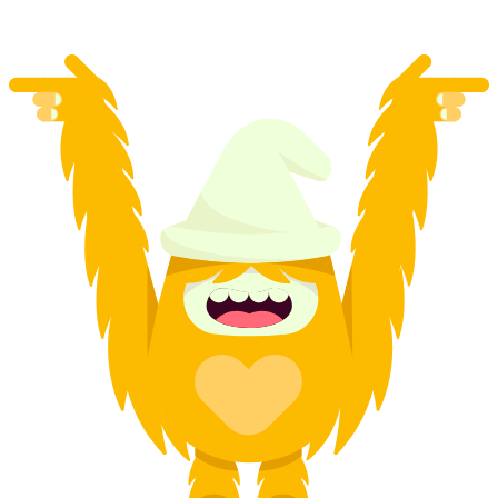
från SEK 3844