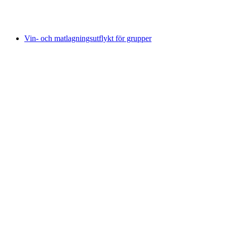
per person
från SEK 1562
Vin- och matlagningsutflykt för grupper