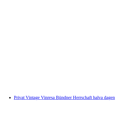
Vinutflykt och skogsbada med E-cykel för
kvinnor från Bad Ragaz
per person
från SEK 2380
Privat Vintage Vinresa Bündner Herrschaft halva dagen