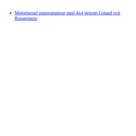
från SEK 4377
Motoriserad panoramatour med 4x4 genom Gstaad och
Rougemont