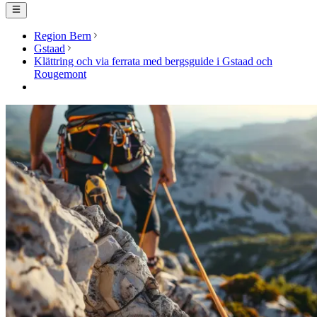
Region Bern
Gstaad
Klättring och via ferrata med bergsguide i Gstaad och
Rougemont