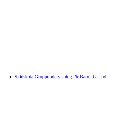
Privat skitursundervisning i Gstaad
per person
från SEK 9604
Skidskola Gruppundervisning för Barn i Gstaad