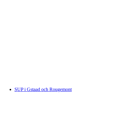
Motoriserad panoramatour med 4x4 genom
Gstaad och Rougemont
per person
från SEK 5957
SUP i Gstaad och Rougemont