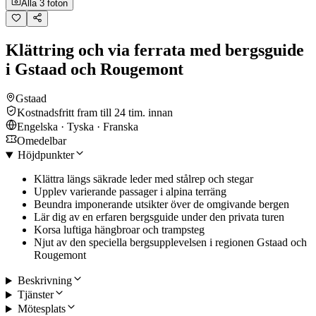
Alla 3 foton
Klättring och via ferrata med bergsguide
i Gstaad och Rougemont
Gstaad
Kostnadsfritt fram till 24 tim. innan
Engelska · Tyska · Franska
Omedelbar
Höjdpunkter
Klättra längs säkrade leder med stålrep och stegar
Upplev varierande passager i alpina terräng
Beundra imponerande utsikter över de omgivande bergen
Lär dig av en erfaren bergsguide under den privata turen
Korsa luftiga hängbroar och trampsteg
Njut av den speciella bergsupplevelsen i regionen Gstaad och
Rougemont
Beskrivning
Tjänster
Mötesplats