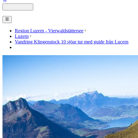
Region Luzern - Vierwaldstättersee
Luzern
Vandring Klingenstock 10 sjöar tur med guide från Lucern