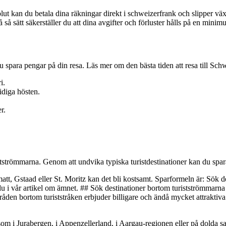
t kan du betala dina räkningar direkt i schweizerfrank och slipper växe
så sätt säkerställer du att dina avgifter och förluster hålls på en mini
 spara pengar på din resa. Läs mer om den bästa tiden att resa till Sch
i.
idiga hösten.
r.
ristströmmarna. Genom att undvika typiska turistdestinationer kan du spa
tt, Gstaad eller St. Moritz kan det bli kostsamt. Sparformeln är: Sök d
du i vår artikel om ämnet. ## Sök destinationer bortom turistströmmarna
mråden bortom turiststråken erbjuder billigare och ändå mycket attraktiv
om i Jurabergen, i Appenzellerland, i Aargau-regionen eller på dolda sa