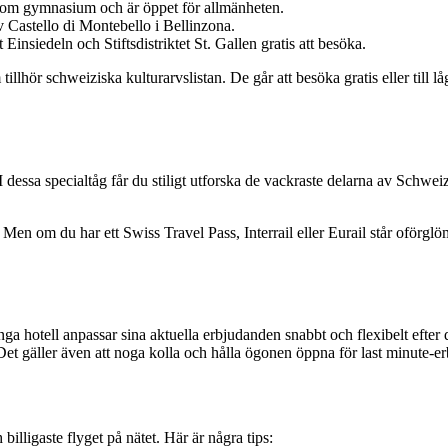
som gymnasium och är öppet för allmänheten.
 Castello di Montebello i Bellinzona.
 Einsiedeln och Stiftsdistriktet St. Gallen gratis att besöka.
hör schweiziska kulturarvslistan. De går att besöka gratis eller till lågt
I dessa specialtåg får du stiligt utforska de vackraste delarna av Schwe
n om du har ett Swiss Travel Pass, Interrail eller Eurail står oförglömlig
ånga hotell anpassar sina aktuella erbjudanden snabbt och flexibelt efte
e. Det gäller även att noga kolla och hålla ögonen öppna för last minute-
 billigaste flyget på nätet. Här är några tips: