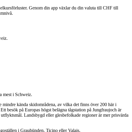
lkursförluster. Genom din app växlar du din valuta till CHF till
mumnivå.
weiz.
ra mest i Schweiz.
e mindre kända skidområdena, av vilka det finns över 200 här i
 Ett besök på Europas högst belägna tågstation på Jungfraujoch är
a utflyktsmål. Landsbygd eller glesbefolkade regioner är mer prisvärda
goställen i Graubünden, Ticino eller Valais.