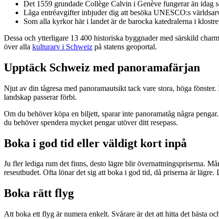
Det 1559 grundade Collège Calvin i Genève fungerar än idag 
Låga entréavgifter inbjuder dig att besöka UNESCO:s världsarv
Som alla kyrkor här i landet är de barocka katedralerna i klostret
Dessa och ytterligare 13 400 historiska byggnader med särskild charm till
över alla
kulturarv i Schweiz
på statens geoportal.
Upptäck Schweiz med panoramafärjan
Njut av din tågresa med panoramautsikt tack vare stora, höga fönster. 
landskap passerar förbi.
Om du behöver köpa en biljett, sparar inte panoramatåg några pengar. Me
du behöver spendera mycket pengar utöver ditt resepass.
Boka i god tid eller väldigt kort inpå
Ju fler lediga rum det finns, desto lägre blir övernattningspriserna. M
reseutbudet. Ofta lönar det sig att boka i god tid, då priserna är lägr
Boka rätt flyg
Att boka ett flyg är numera enkelt. Svårare är det att hitta det bästa och