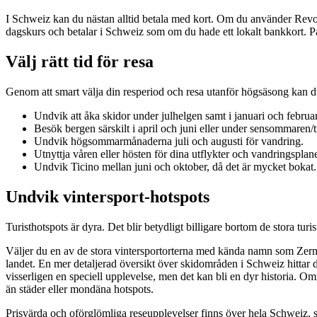
I Schweiz kan du nästan alltid betala med kort. Om du använder Revolu
dagskurs och betalar i Schweiz som om du hade ett lokalt bankkort. På 
Välj rätt tid för resa
Genom att smart välja din resperiod och resa utanför högsäsong kan du
Undvik att åka skidor under julhelgen samt i januari och februar
Besök bergen särskilt i april och juni eller under sensommaren/t
Undvik högsommarmånaderna juli och augusti för vandring.
Utnyttja våren eller hösten för dina utflykter och vandringsplane
Undvik Ticino mellan juni och oktober, då det är mycket bokat.
Undvik vintersport-hotspots
Turisthotspots är dyra. Det blir betydligt billigare bortom de stora tu
Väljer du en av de stora vintersportorterna med kända namn som Zerma
landet. En mer detaljerad översikt över skidområden i Schweiz hittar 
visserligen en speciell upplevelse, men det kan bli en dyr historia. O
än städer eller mondäna hotspots.
Prisvärda och oförglömliga reseupplevelser finns över hela Schweiz, s