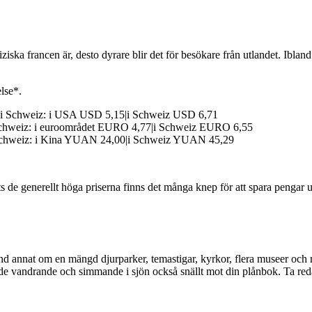
ziska francen är, desto dyrare blir det för besökare från utlandet. Ibla
lse*.
 i Schweiz: i USA USD 5,15|i Schweiz USD 6,71
 Schweiz: i euroområdet EURO 4,77|i Schweiz EURO 6,55
 Schweiz: i Kina YUAN 24,00|i Schweiz YUAN 45,29
ts de generellt höga priserna finns det många knep för att spara pengar u
land annat om en mängd djurparker, temastigar, kyrkor, flera museer och
 både vandrande och simmande i sjön också snällt mot din plånbok. Ta red