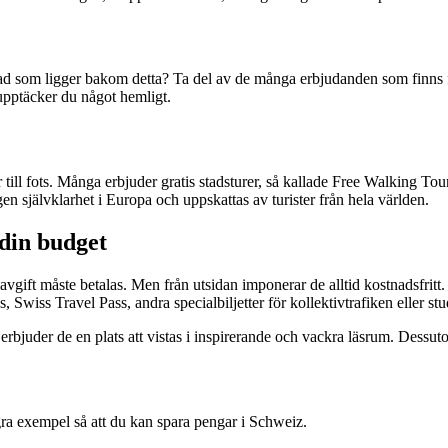
vad som ligger bakom detta? Ta del av de många erbjudanden som finns fö
e upptäcker du något hemligt.
r till fots. Många erbjuder gratis stadsturer, så kallade Free Walking T
ngen självklarhet i Europa och uppskattas av turister från hela världen.
 din budget
avgift måste betalas. Men från utsidan imponerar de alltid kostnadsfritt.
, Swiss Travel Pass, andra specialbiljetter för kollektivtrafiken eller st
 erbjuder de en plats att vistas i inspirerande och vackra läsrum. Dessut
ågra exempel så att du kan spara pengar i Schweiz.