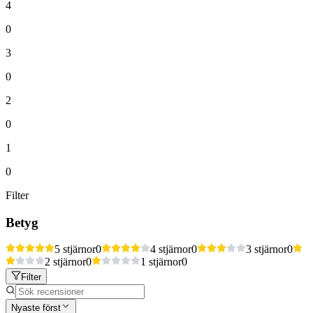
4
0
3
0
2
0
1
0
Filter
Betyg
5 stjärnor
0
4 stjärnor
0
3 stjärnor
0
2 stjärnor
0
1 stjärnor
0
Filter
Nyaste först