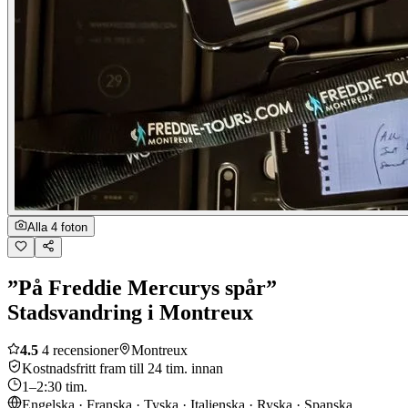
Alla 4 foton
”På Freddie Mercurys spår”
Stadsvandring i Montreux
4.5
4 recensioner
Montreux
Kostnadsfritt fram till 24 tim. innan
1–2:30 tim.
Engelska · Franska · Tyska · Italienska · Ryska · Spanska