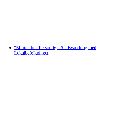
inklusive 4 restaurangbesök
per person
från SEK 1824
"Murten helt Personligt" Stadsvandring med
Lokalbefolkningen