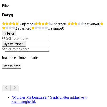
Filter
Betyg
5 stjärnor
0
4 stjärnor
0
3 stjärnor
0
2 stjärnor
0
1 stjärnor
0
Filter
Nyaste först
Inga recensioner hittades
Rensa filter
Fler aktiviteter
"Murtner Matberättelser" Stadsrundtur inklusive 4
restaurangbesök