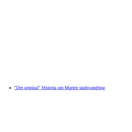
"Murten helt Personligt" Stadsvandring med
Lokalbefolkningen
per person
från SEK 3100
"Det original" Historia om Murten stadsvandring