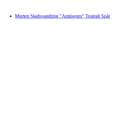
från SEK 2736
Murten Stadsvandring "Amüseum" Teatralt Spår