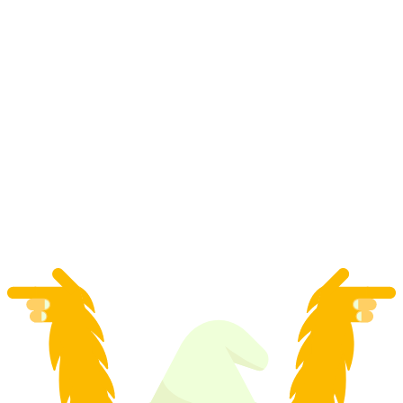
Murten Stadsvandring "Amüseum" Teatralt
Spår
per person
från SEK 1945