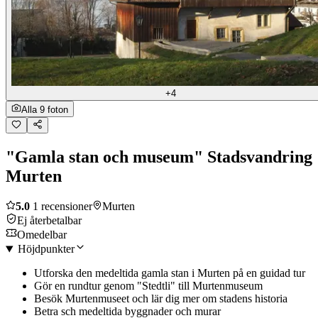
+4
Alla 9 foton
"Gamla stan och museum" Stadsvandring
Murten
5.0
1 recensioner
Murten
Ej återbetalbar
Omedelbar
Höjdpunkter
Utforska den medeltida gamla stan i Murten på en guidad tur
Gör en rundtur genom "Stedtli" till Murtenmuseum
Besök Murtenmuseet och lär dig mer om stadens historia
Betra sch medeltida byggnader och murar