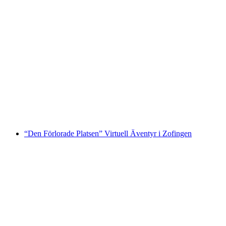
Aarau interaktiv skattjakt med smarttelefon
per person
från SEK 122
“Den Förlorade Platsen” Virtuell Äventyr i Zofingen