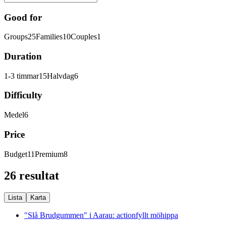
Good for
Groups
25
Families
10
Couples
1
Duration
1-3 timmar
15
Halvdag
6
Difficulty
Medel
6
Price
Budget
11
Premium
8
26 resultat
Lista
Karta
"Slå Brudgummen" i Aarau: actionfyllt möhippa