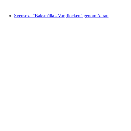
från SEK 3435
Svensexa "Baksmälla - Vargflocken" genom Aarau