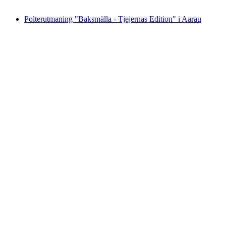
från SEK 3045
Polterutmaning "Baksmälla - Tjejernas Edition" i Aarau