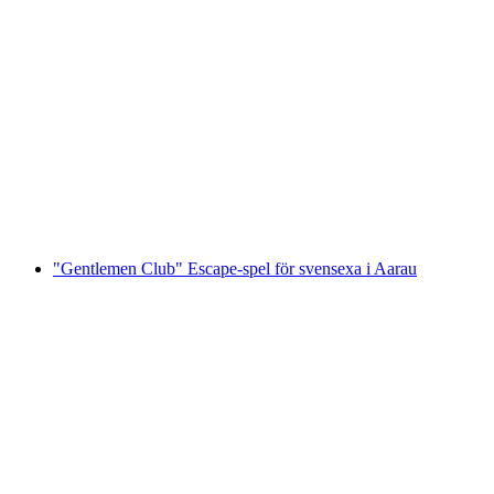
"Gentlemen Club" Escape Game för svensexa i
Zofingen
per person
från SEK 3045
"Gentlemen Club" Escape-spel för svensexa i Aarau