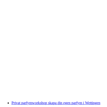
Solothurn interaktiv skattjakt med smartphone
per person
från SEK 122
Privat parfymworkshop skapa din egen parfym i Wettingen