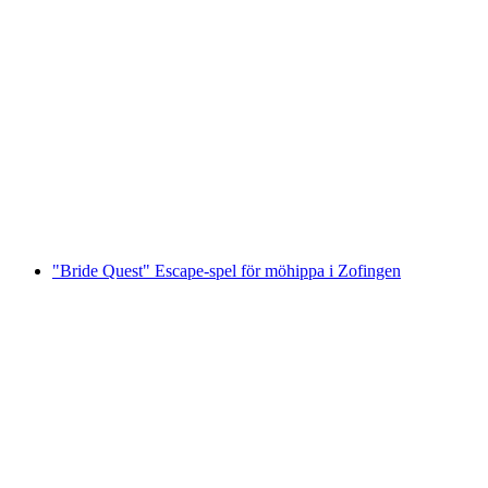
"Slå Brauten" i Aarau: actionfyllt möhippa
per person
från SEK 3642
"Bride Quest" Escape-spel för möhippa i Zofingen