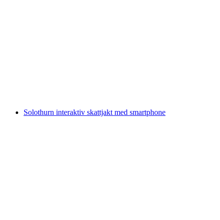
Baden interaktiv skattjakt med smartphone
per person
från SEK 122
Solothurn interaktiv skattjakt med smartphone