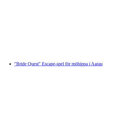
"Slå Brudgummen" i Aarau: actionfyllt
möhippa
per person
från SEK 3642
"Bride Quest" Escape-spel för möhippa i Aarau