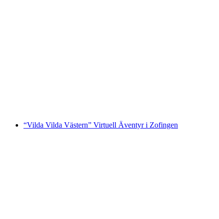
“Vinterunderland” Virtuell Äventyr i Zofingen
per person
från SEK 3435
“Vilda Vilda Västern” Virtuell Äventyr i Zofingen