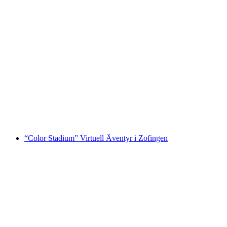
“Magisk Skola” Virtuell Äventyr i Zofingen
per person
från SEK 3435
“Color Stadium” Virtuell Äventyr i Zofingen