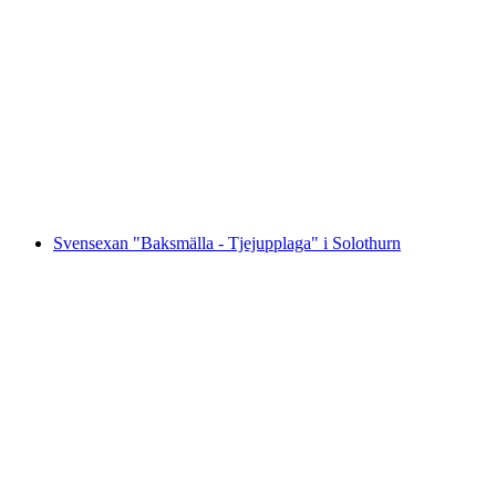
Privat parfymworkshop skapa din egen
parfym i Wettingen
per person
från SEK 1157
Svensexan "Baksmälla - Tjejupplaga" i Solothurn