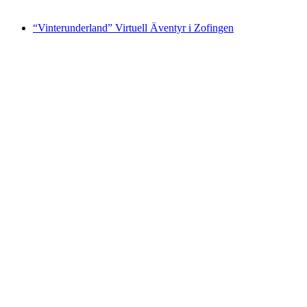
från SEK 3435
“Vinterunderland” Virtuell Äventyr i Zofingen