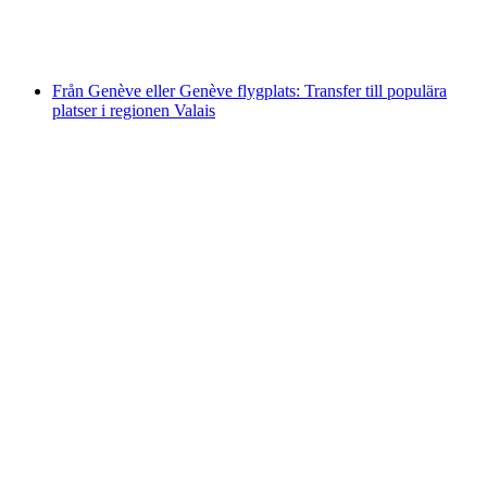
per person
från SEK 7980
Från Genève eller Genève flygplats: Transfer till populära
platser i regionen Valais