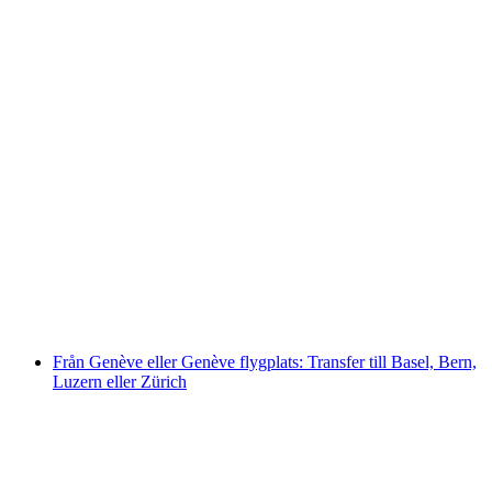
Från Genève eller Genève Flygplats: Transfer
till populära platser i Berner Oberland
inklusive Jungfrau-regionen
per person
från SEK 8761
Från Genève eller Genève flygplats: Transfer till Basel, Bern,
Luzern eller Zürich