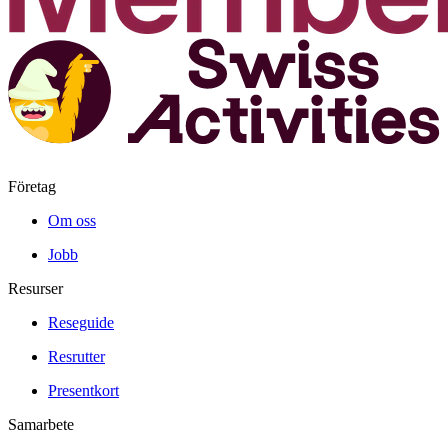
Företag
Om oss
Jobb
Resurser
Reseguide
Resrutter
Presentkort
Samarbete