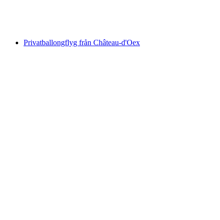
per person
från SEK 5766
Privatballongflyg från Château-d'Oex