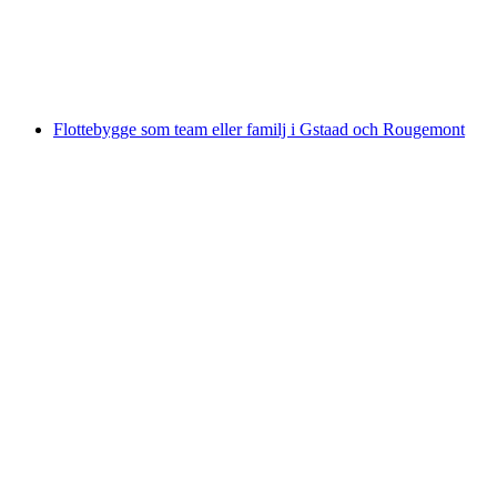
per person
från SEK 17175
Flottebygge som team eller familj i Gstaad och Rougemont