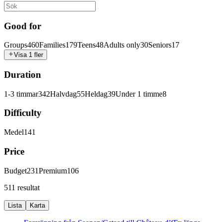
Good for
Groups
460
Families
179
Teens
48
Adults only
30
Seniors
17
Visa 1 fler
Duration
1-3 timmar
342
Halvdag
55
Heldag
39
Under 1 timme
8
Difficulty
Medel
141
Price
Budget
231
Premium
106
511 resultat
Lista
Karta