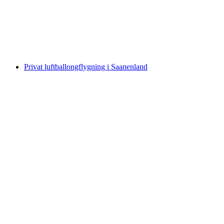
per person
från SEK 1534
Privat luftballongflygning i Saanenland