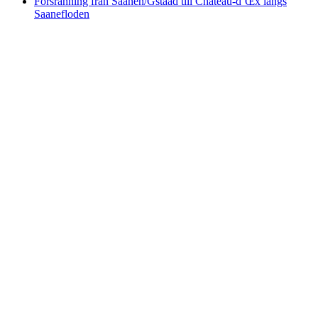
Forsränning från Saanen/Gstaad till Château-d’Œx längs
Saanefloden