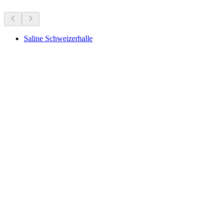
Saline Schweizerhalle
Saline Schweizerhalle