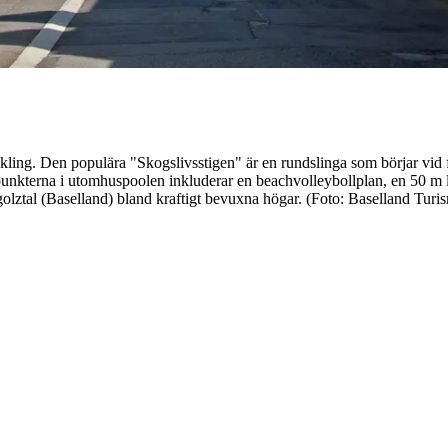
cykling. Den populära "Skogslivsstigen" är en rundslinga som börjar vi
kterna i utomhuspoolen inkluderar en beachvolleybollplan, en 50 m lån
rgolztal (Baselland) bland kraftigt bevuxna högar. (Foto: Baselland Tu