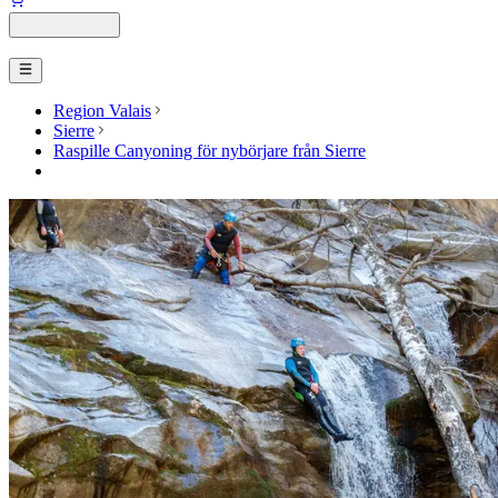
Region Valais
Sierre
Raspille Canyoning för nybörjare från Sierre