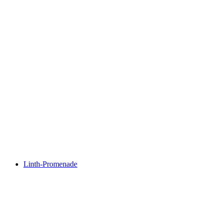
Hirzli-Rundweg
Linth-Promenade