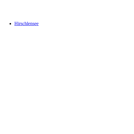
House of Läderach
Hirschlensee