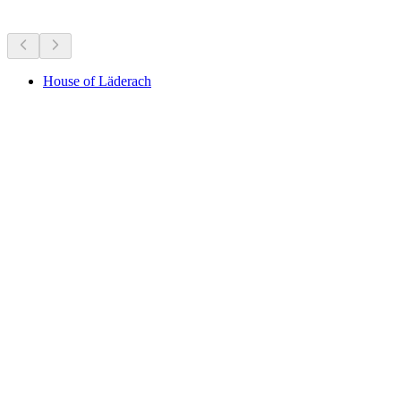
Sevärdheter i närheten
House of Läderach