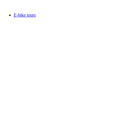
Fri entré
E-bike tours
E-bike tours