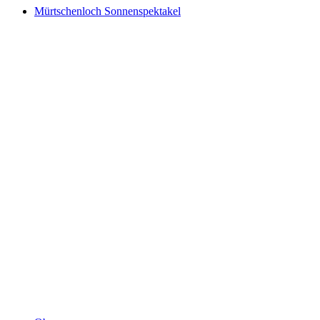
Mürtschenloch Sonnenspektakel
Mürtschenloch Sonnenspektakel