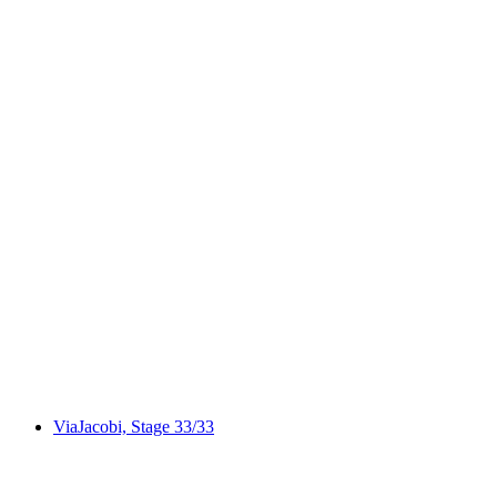
Alpine Panorama Trail, Stage 7/29
ViaJacobi, Stage 33/33