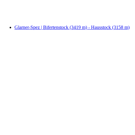
Fri entré
Glarner-Spez | Bifertenstock (3419 m) - Hausstock (3158 m)