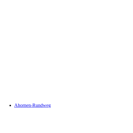
Kerenzerberg Römerweg
Ahornen-Rundweg