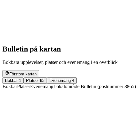
Glarner-Spez | Bifertenstock (3419 m) -
Hausstock (3158 m)
Fri entré
Bulletin på kartan
Bokbara upplevelser, platser och evenemang i en överblick
Förstora kartan
Bokbar
1
Platser
93
Evenemang
4
Bokbar
Platser
Evenemang
Lokalområde Bulletin (postnummer 8865)