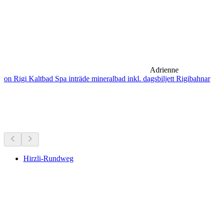
Adrienne
on Rigi Kaltbad Spa inträde mineralbad inkl. dagsbiljett Rigibahnar
Vandringar i närheten
Allt inom 30 min bilfärd
Hirzli-Rundweg