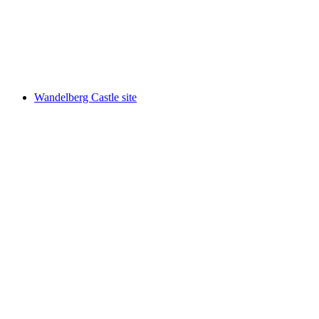
Bench Thurau
Wandelberg Castle site
Wandelberg Castle site