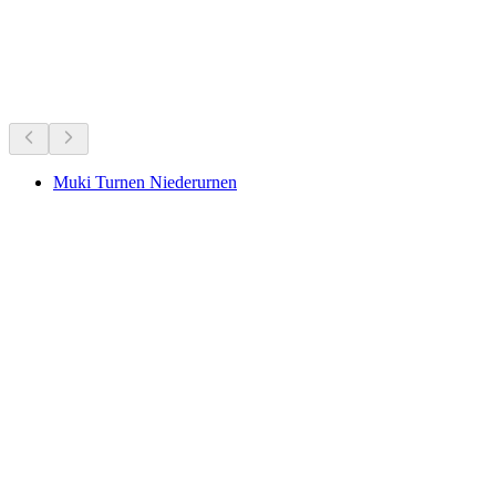
Det händer just nu
Rekommenderas utifrån vad som händer just nu
Muki Turnen Niederurnen