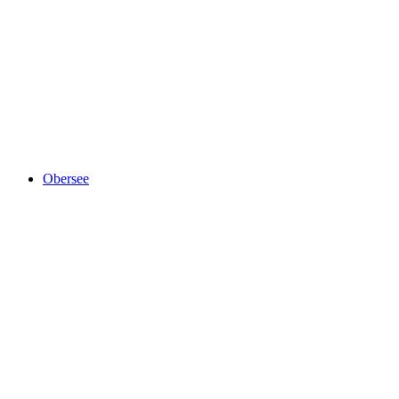
Seerenbachfälle
Obersee