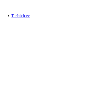
Hirschlensee
Torfstichsee
Torfstichsee