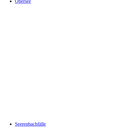
Obersee
Obersee
Seerenbachfälle